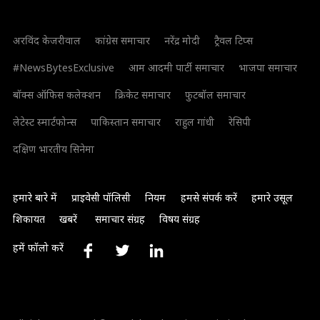
अरविंद केजरीवाल
कांग्रेस समाचार
नरेंद्र मोदी
ट्रैवल टिप्स
#NewsBytesExclusive
आम आदमी पार्टी समाचार
भाजपा समाचार
बॉक्स ऑफिस कलेक्शन
क्रिकेट समाचार
फुटबॉल समाचार
लेटेस्ट स्मार्टफोन्स
पाकिस्तान समाचार
राहुल गांधी
रेसिपी
दक्षिण भारतीय सिनेमा
हमारे बारे में
प्राइवेसी पॉलिसी
नियम
हमसे संपर्क करें
हमारे उसूल
शिकायत
खबरें
समाचार संग्रह
विषय संग्रह
हमें फॉलो करें