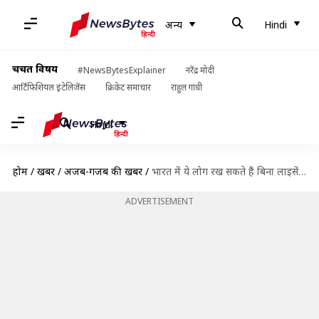
अन्य
Hindi
चर्चित विषय
#NewsBytesExplainer
नरेंद्र मोदी
आर्टिफिशियल इंटेलिजेंस
क्रिकेट समाचार
राहुल गांधी
Hindi
होम
/
खबरें
/
अजब-गजब की खबरें
/
भारत में ये लोग रख सकते हैं बिना लाइसेंस के हथियार, सरकार ने दी है छूट
ADVERTISEMENT