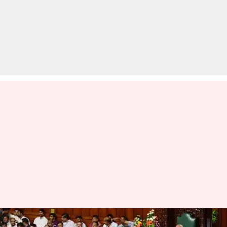
कर्नाटक का नाटकः सोमवार तक