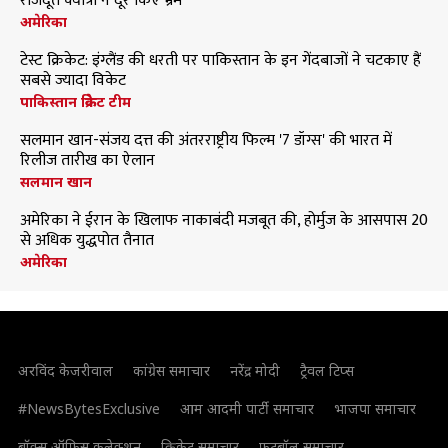
राजदूत क्वात्रा ने दूर किए भ्रम
अमेरिका
टेस्ट क्रिकेट: इंग्लैंड की धरती पर पाकिस्तान के इन गेंदबाजों ने चटकाए हैं
सबसे ज्यादा विकेट
पाकिस्तान क्रिकेट टीम
सलमान खान-संजय दत्त की अंतरराष्ट्रीय फिल्म '7 डॉग्स' की भारत में
रिलीज तारीख का ऐलान
सलमान खान
अमेरिका ने ईरान के खिलाफ नाकाबंदी मजबूत की, होर्मुज के आसपास 20
से अधिक युद्धपोत तैनात
अमेरिका
अरविंद केजरीवाल
कांग्रेस समाचार
नरेंद्र मोदी
ट्रैवल टिप्स
#NewsBytesExclusive
आम आदमी पार्टी समाचार
भाजपा समाचार
बॉक्स ऑफिस कलेक्शन
क्रिकेट समाचार
फुटबॉल समाचार