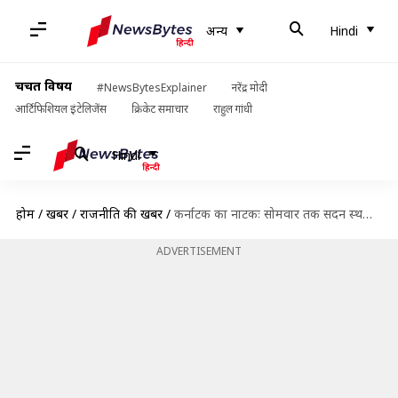
अन्य
Hindi
चर्चित विषय
#NewsBytesExplainer
नरेंद्र मोदी
आर्टिफिशियल इंटेलिजेंस
क्रिकेट समाचार
राहुल गांधी
Hindi
होम
/
खबरें
/
राजनीति की खबरें
/
कर्नाटक का नाटकः सोमवार तक सदन स्थगित, राज्यपाल की दूसरी डेडलाइन भी खत्म
ADVERTISEMENT