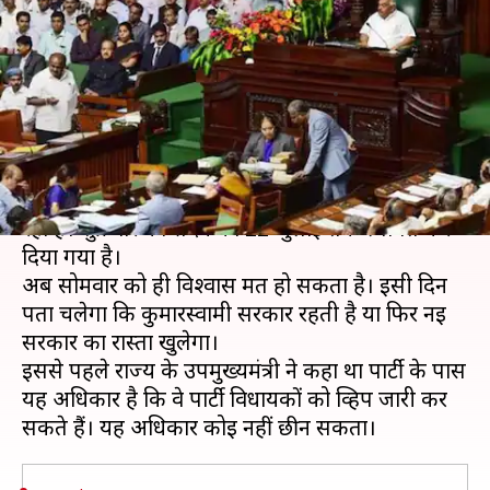
सदन स्थगित, राज्यपाल की दूसरी
डेडलाइन भी खत्म
लेखन
संपादन
Jul 19, 2019
08:59 pm
मुकुल तोमर
प्रमोद कुमार
क्या है खबर?
कर्नाटक में चल रहा सियासी नाटक थमने का नाम नहीं ले
रहा है। शुक्रवार को सदन को 22 जुलाई तक स्थगित कर
दिया गया है।
अब सोमवार को ही विश्वास मत हो सकता है। इसी दिन
पता चलेगा कि कुमारस्वामी सरकार रहती है या फिर नई
सरकार का रास्ता खुलेगा।
इससे पहले राज्य के उपमुख्यमंत्री ने कहा था पार्टी के पास
यह अधिकार है कि वे पार्टी विधायकों को व्हिप जारी कर