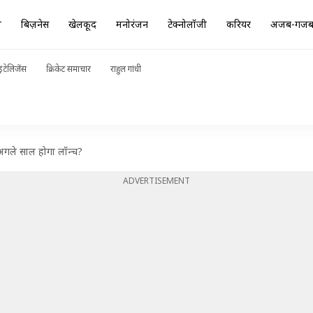
ा
बिज़नेस
खेलकूद
मनोरंजन
टेक्नोलॉजी
करियर
अजब-गज
ंटेलिजेंस
क्रिकेट समाचार
राहुल गांधी
अगले साल होगा लॉन्च?
ADVERTISEMENT