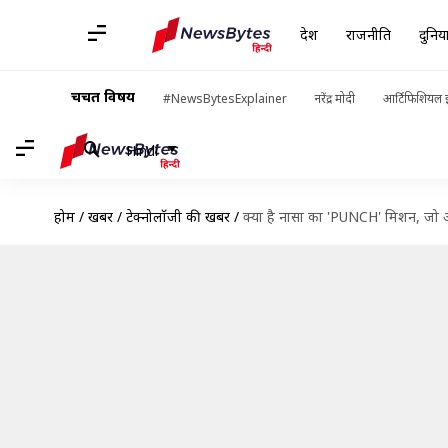
देश
राजनीति
दुनिय
चर्चित विषय
#NewsBytesExplainer
नरेंद्र मोदी
आर्टिफिशियल इ
Hindi
होम
/
खबरें
/
टेक्नोलॉजी की खबरें
/
क्या है नासा का 'PUNCH' मिशन, जो 