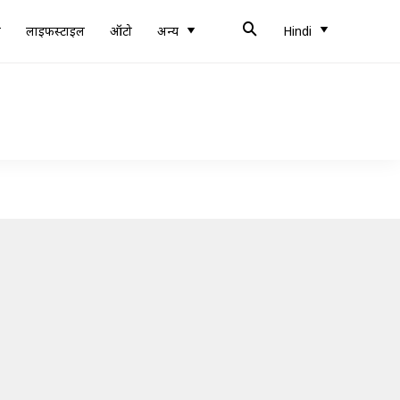
ब
लाइफस्टाइल
ऑटो
अन्य
Hindi