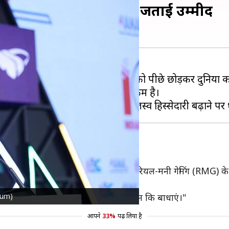
ेमिंग बाजार, हर्ष जैन ने जताई उम्मीद
 जैन ने कहा है कि भारत 2028 तक
चीन
को पीछे छोड़कर दुनिया क
ग राजस्व में योगदान 1 प्रतिशत से भी कम है।
 विनियामक स्पष्टता महत्वपूर्ण है, खासकर रियल-मनी गेमिंग (RMG) के लि
आग्रह किया है।
orum)
नलॉक करने के लिए पुल बनाने की जरूरत है, न कि बाधाएं।"
आपने
33%
पढ़ लिया है