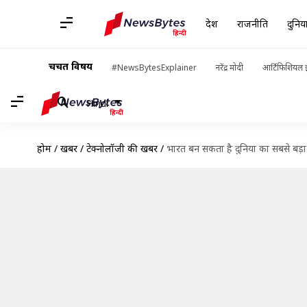
देश
राजनीति
दुनिय
चर्चित विषय
#NewsBytesExplainer
नरेंद्र मोदी
आर्टिफिशियल इ
Hindi
होम
/
खबरें
/
टेक्नोलॉजी की खबरें
/
भारत बन सकता है दुनिया का सबसे बड़ा ग