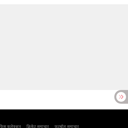
फिस कलेक्शन
क्रिकेट समाचार
फुटबॉल समाचार