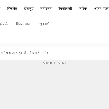
ा
बिज़नेस
खेलकूद
मनोरंजन
टेक्नोलॉजी
करियर
अजब-गज
ंटेलिजेंस
क्रिकेट समाचार
राहुल गांधी
ेमिंग बाजार, हर्ष जैन ने जताई उम्मीद
ADVERTISEMENT