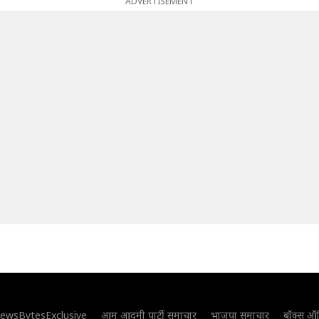
ADVERTISEMENT
ewsBytesExclusive
आम आदमी पार्टी समाचार
भाजपा समाचार
बॉक्स ऑ