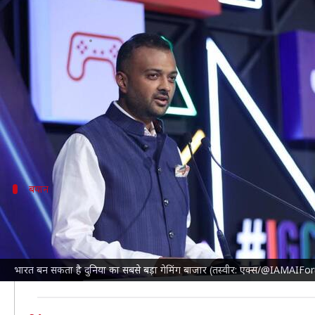
भारत बन सकता है दुनिया का सबसे बड़ा ग
लेखन
Oct 14, 2024
03:48 pm
बिश्वजीत कुमार
क्या है खबर?
ड्रीम 11
की मूल कंपनी ड्रीम स्पोर्ट्स के सह-संस्थापक हर्ष
हालांकि, 50 करोड़ गेमर्स के बावजूद, भारत का वैश्विक गेमिं
बयान
जैन ने और क्या कहा?
जैन ने कहा कि भारत के गेमिंग उद्योग को तेजी से बढ़ाने के लिए
खिलाड़ियों से प्रतिस्पर्धा के बजाय एकजुट होकर काम करने का 
भारत बन सकता है दुनिया का सबसे बड़ा गेमिंग बाजार (तस्वीर: एक्स/@IAMAIF
जैन ने आगे कहा, "हमें भारत के गेमिंग क्षेत्र की क्षमता को अ