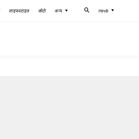
ब
लाइफस्टाइल
ऑटो
अन्य
Hindi