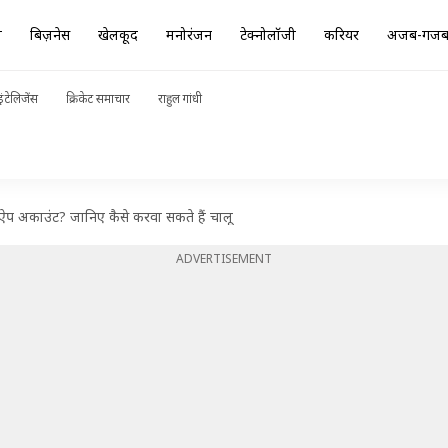
ा
बिज़नेस
खेलकूद
मनोरंजन
टेक्नोलॉजी
करियर
अजब-गज
ंटेलिजेंस
क्रिकेट समाचार
राहुल गांधी
्सऐप अकाउंट? जानिए कैसे करवा सकते हैं चालू
ADVERTISEMENT