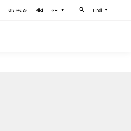
ब
लाइफस्टाइल
ऑटो
अन्य
Hindi