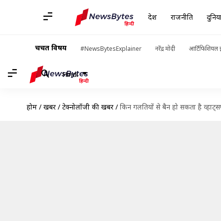
देश
राजनीति
दुनिय
चर्चित विषय
#NewsBytesExplainer
नरेंद्र मोदी
आर्टिफिशियल इ
Hindi
होम
/
खबरें
/
टेक्नोलॉजी की खबरें
/
किन गलतियों से बैन हो सकता है व्हाट