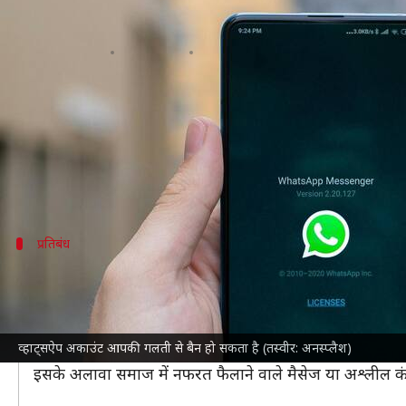
किन गलतियों से बैन हो सकता है व्हाट
लेखन
Oct 26, 2024
12:10 pm
दिनेश चंद शर्मा
क्या है खबर?
मैसेजिंग प्लेटफॉर्म
व्हाट्सऐप
के गलत उपयोग को लेकर कंपनी
पॉलिसी का उल्लंघन करने पर कंपनी संबंधित अकाउंट को बै
प्रतिबंध
इन गतिविधियों पर व्हाट्सऐप ने लगाया है प्रति
गलत गतिविधियां रोकने के लिए कंपनी ने कुछ नियम तय किए हैं। 
लगाया है।
व्हाट्सऐप अकाउंट आपकी गलती से बैन हो सकता है (तस्वीर: अनस्प्लैश)
इसके साथ ही आप किसी यूजर को बिना परमिशन जोड़ना, अनजान 
इसके अलावा समाज में नफरत फैलाने वाले मैसेज या अश्लील क