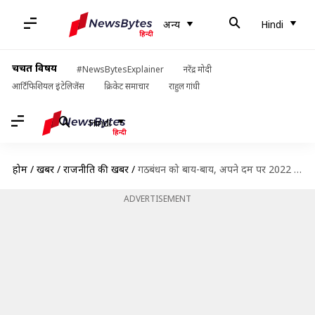
अन्य
Hindi
चर्चित विषय
#NewsBytesExplainer
नरेंद्र मोदी
आर्टिफिशियल इंटेलिजेंस
क्रिकेट समाचार
राहुल गांधी
Hindi
होम
/
खबरें
/
राजनीति की खबरें
/
गठबंधन को बाय-बाय, अपने दम पर 2022 विधानसभा चुनाव लड़ेगी समाजवादी पार्टी
ADVERTISEMENT