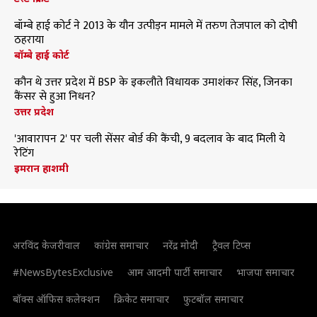
बॉम्बे हाई कोर्ट ने 2013 के यौन उत्पीड़न मामले में तरुण तेजपाल को दोषी
ठहराया
बॉम्बे हाई कोर्ट
कौन थे उत्तर प्रदेश में BSP के इकलौते विधायक उमाशंकर सिंह, जिनका
कैंसर से हुआ निधन?
उत्तर प्रदेश
'आवारापन 2' पर चली सेंसर बोर्ड की कैंची, 9 बदलाव के बाद मिली ये
रेटिंग
इमरान हाशमी
अरविंद केजरीवाल
कांग्रेस समाचार
नरेंद्र मोदी
ट्रैवल टिप्स
#NewsBytesExclusive
आम आदमी पार्टी समाचार
भाजपा समाचार
बॉक्स ऑफिस कलेक्शन
क्रिकेट समाचार
फुटबॉल समाचार