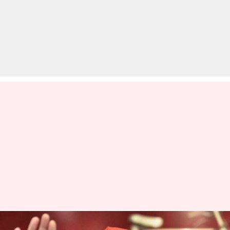
गठबंधन को बाय-बाय, अपने दम पर