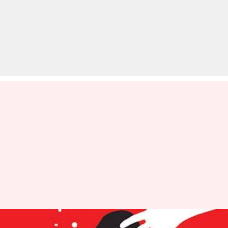
शर्मनाकः गैंगरेप पीड़िता ने खुद को