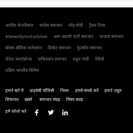
अरविंद केजरीवाल
कांग्रेस समाचार
नरेंद्र मोदी
ट्रैवल टिप्स
#NewsBytesExclusive
आम आदमी पार्टी समाचार
भाजपा समाचार
बॉक्स ऑफिस कलेक्शन
क्रिकेट समाचार
फुटबॉल समाचार
लेटेस्ट स्मार्टफोन्स
पाकिस्तान समाचार
राहुल गांधी
रेसिपी
दक्षिण भारतीय सिनेमा
हमारे बारे में
प्राइवेसी पॉलिसी
नियम
हमसे संपर्क करें
हमारे उसूल
शिकायत
खबरें
समाचार संग्रह
विषय संग्रह
हमें फॉलो करें