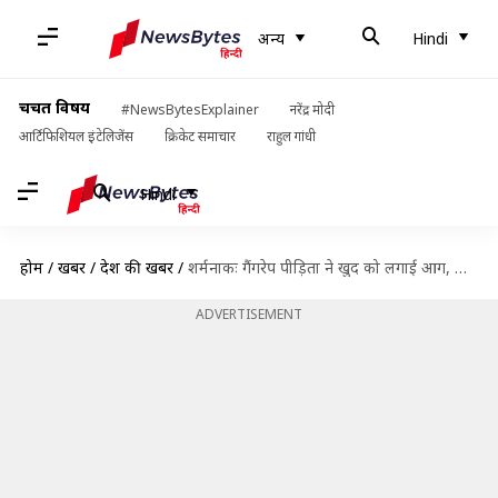
अन्य
Hindi
चर्चित विषय
#NewsBytesExplainer
नरेंद्र मोदी
आर्टिफिशियल इंटेलिजेंस
क्रिकेट समाचार
राहुल गांधी
Hindi
होम
/
खबरें
/
देश की खबरें
/
शर्मनाकः गैंगरेप पीड़िता ने खुद को लगाई आग, पिता ने 10 हजार में किया था सौदा
ADVERTISEMENT