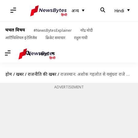
अन्य
Hindi
चर्चित विषय
#NewsBytesExplainer
नरेंद्र मोदी
आर्टिफिशियल इंटेलिजेंस
क्रिकेट समाचार
राहुल गांधी
Hindi
होम
/
खबरें
/
राजनीति की खबरें
/
राजस्थान: अशोक गहलोत से वसुंधरा राजे और बाबा बालकनाथ तक, क्या रहा बड़े चेहरों का हाल?
ADVERTISEMENT