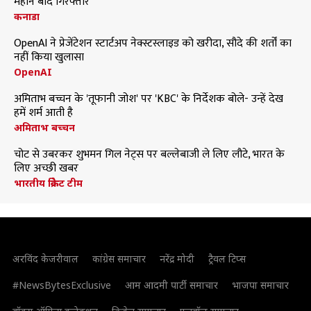
महीने बाद गिरफ्तार
कनाडा
OpenAI ने प्रेजेंटेशन स्टार्टअप नेक्स्टस्लाइड को खरीदा, सौदे की शर्तों का
नहीं किया खुलासा
OpenAI
अमिताभ बच्चन के 'तूफानी जोश' पर 'KBC' के निर्देशक बोले- उन्हें देख
हमें शर्म आती है
अमिताभ बच्चन
चोट से उबरकर शुभमन गिल नेट्स पर बल्लेबाजी ले लिए लौटे, भारत के
लिए अच्छी खबर
भारतीय क्रिकेट टीम
अरविंद केजरीवाल
कांग्रेस समाचार
नरेंद्र मोदी
ट्रैवल टिप्स
#NewsBytesExclusive
आम आदमी पार्टी समाचार
भाजपा समाचार