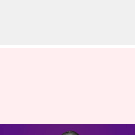
राजस्थान: अशोक गहलोत से वसुंधरा