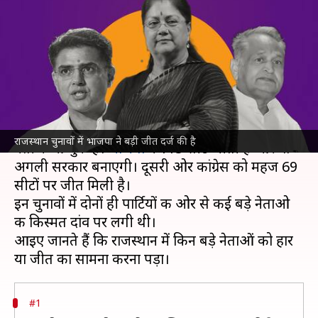
राजे और बाबा बालकनाथ तक, क्या
रहा बड़े चेहरों का हाल?
लेखन
Dec 03, 2023
07:14 pm
आबिद खान
क्या है खबर?
राजस्थान
की 199 सीटों पर हुए विधानसभा चुनाव के
राजस्थान चुनावों में भाजपा ने बड़ी जीत दर्ज की है
नतीजे आ चुके हैं।
भाजपा
ने 115 सीटें जीती हैं और वो
अगली सरकार बनाएगी। दूसरी ओर कांग्रेस को महज 69
सीटों पर जीत मिली है।
इन चुनावों में दोनों ही पार्टियों की ओर से कई बड़े नेताओ
की किस्मत दांव पर लगी थी।
आइए जानते हैं कि राजस्थान में किन बड़े नेताओं को हार
#1