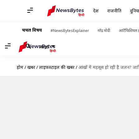
देश
राजनीति
दुनिय
चर्चित विषय
#NewsBytesExplainer
नरेंद्र मोदी
आर्टिफिशियल इ
Hindi
होम
/
खबरें
/
लाइफस्टाइल की खबरें
/
आंखों में महसूस हो रही है जलन? 