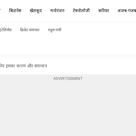
ा
बिज़नेस
खेलकूद
मनोरंजन
टेक्नोलॉजी
करियर
अजब-गज
ंटेलिजेंस
क्रिकेट समाचार
राहुल गांधी
जानिए इसका कारण और समाधान
ADVERTISEMENT