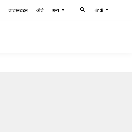
ब
लाइफस्टाइल
ऑटो
अन्य
Hindi