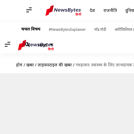
देश
राजनीति
दुनिय
चर्चित विषय
#NewsBytesExplainer
नरेंद्र मोदी
आर्टिफिशियल इ
Hindi
होम
/
खबरें
/
लाइफस्टाइल की खबरें
/
गरुड़ासन: स्वास्थ्य के लिए लाभदायक ह