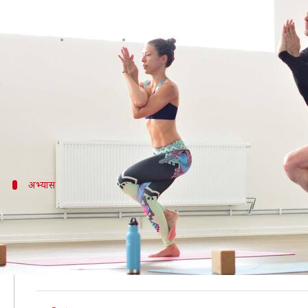
गरुड़ासन: स्वास्थ्य के लिए लाभदायक है 
लेखन
Nov 24, 2020
10:52 pm
अंजली
क्या है खबर?
इस बात में कोई दो राय नहीं है कि नियमित तौर पर किया ज
कुछ योगासन ऐसे हैं जिनका नाम आपने शायद ही कभी सुना 
अभ्यास
गरुड़ासन के अभ्यास का तरीका
सबसे पहले जमीन पर योग मैट बिछाकर ताड़ासन यानी सीधे खड़े ह
को घुटने की पीछे हिस्से के ऊपर ले जाएं।
फिर अपनी दोनों बाजुओं को कोहनी से मोड़ते हुए क्रास बना लें 