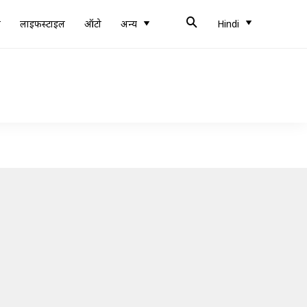
ब
लाइफस्टाइल
ऑटो
अन्य
Hindi