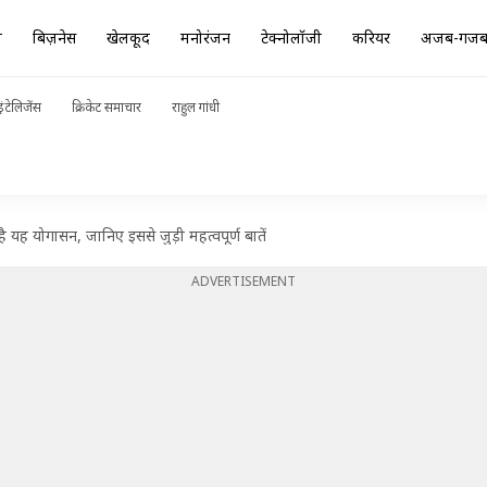
ा
बिज़नेस
खेलकूद
मनोरंजन
टेक्नोलॉजी
करियर
अजब-गज
ंटेलिजेंस
क्रिकेट समाचार
राहुल गांधी
ै यह योगासन, जानिए इससे जुड़ी महत्वपूर्ण बातें
ADVERTISEMENT