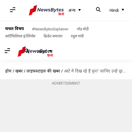
अन्य
Hindi
चर्चित विषय
#NewsBytesExplainer
नरेंद्र मोदी
आर्टिफिशियल इंटेलिजेंस
क्रिकेट समाचार
राहुल गांधी
Hindi
होम
/
खबरें
/
लाइफस्टाइल की खबरें
/
आटे में दिख रहे हैं घुन? जानिए उन्हें दूर भागने के 5 आसान तरीके
ADVERTISEMENT