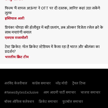
फिल्म 'मैं वापस आऊंगा' ने OTT पर दी दस्तक, जानिए कहां उठा सकेंगे
लुत्फ
इम्तियाज अली
प्रियंका चोपड़ा की हॉलीवुड में बड़ी छलांग, अब ऑस्कर विजेता रसेल क्रो के
साथ मचाएंगी धमाल
एसएस राजामौली
टेस्ट क्रिकेट: गॉल क्रिकेट स्टेडियम में कैसा रहा है भारत और श्रीलंका का
प्रदर्शन?
भारतीय क्रिकेट टीम
अरविंद केजरीवाल
कांग्रेस समाचार
नरेंद्र मोदी
ट्रैवल टिप्स
#NewsBytesExclusive
आम आदमी पार्टी समाचार
भाजपा समाचार
बॉक्स ऑफिस कलेक्शन
क्रिकेट समाचार
फुटबॉल समाचार