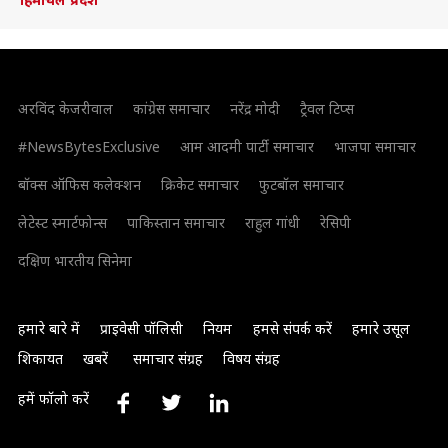
अरविंद केजरीवाल
कांग्रेस समाचार
नरेंद्र मोदी
ट्रैवल टिप्स
#NewsBytesExclusive
आम आदमी पार्टी समाचार
भाजपा समाचार
बॉक्स ऑफिस कलेक्शन
क्रिकेट समाचार
फुटबॉल समाचार
लेटेस्ट स्मार्टफोन्स
पाकिस्तान समाचार
राहुल गांधी
रेसिपी
दक्षिण भारतीय सिनेमा
हमारे बारे में
प्राइवेसी पॉलिसी
नियम
हमसे संपर्क करें
हमारे उसूल
शिकायत
खबरें
समाचार संग्रह
विषय संग्रह
हमें फॉलो करें