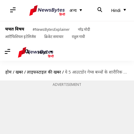
अन्य
Hindi
चर्चित विषय
#NewsBytesExplainer
नरेंद्र मोदी
आर्टिफिशियल इंटेलिजेंस
क्रिकेट समाचार
राहुल गांधी
Hindi
होम
/
खबरें
/
लाइफस्टाइल की खबरें
/
ये 5 आउटडोर गेम्स बच्चों के शारीरिक और मानसिक विकास को बढ़ावा देने में हैं सहायक
ADVERTISEMENT