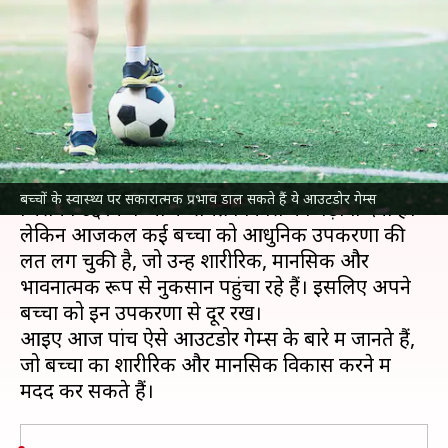
शारीरिक और मानसिक विकास को
बढ़ावा देने में हैं सहायक
लेखन
Nov 10, 2022
03:01 am
अंजली
क्या है खबर?
हर साल 14 नवंबर को
बाल दिवस
मनाया जाता है,
बच्चों के स्वास्थ्य पर सकारात्मक प्रभाव डाल सकते हैं ये आउटडोर गेम्स
जिसका उद्देश्य बच्चों के समग्र विकास को बढ़ावा देना है।
लेकिन आजकल कई बच्चों को आधुनिक उपकरणों की
लत लग चुकी है, जो उन्हें शारीरिक, मानसिक और
भावनात्मक रूप से नुकसान पहुंचा रहे हैं। इसलिए अपने
बच्चों को इन उपकरणों से दूर रखें।
आइए आज पांच ऐसे आउटडोर गेम्स के बारे में जानते हैं,
जो बच्चों का शारीरिक और मानसिक विकास करने में