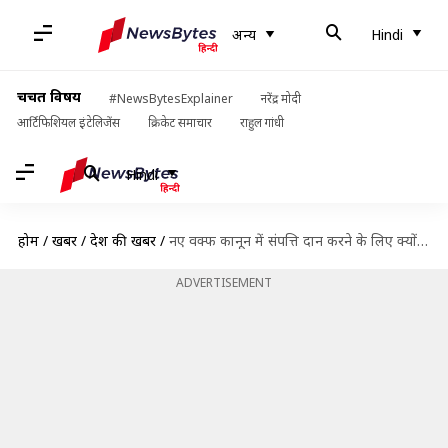
अन्य
Hindi
चर्चित विषय
#NewsBytesExplainer
नरेंद्र मोदी
आर्टिफिशियल इंटेलिजेंस
क्रिकेट समाचार
राहुल गांधी
Hindi
होम
/
खबरें
/
देश की खबरें
/
नए वक्फ कानून में संपत्ति दान करने के लिए क्यों करना होगा 5 साल का इंतजार?
ADVERTISEMENT