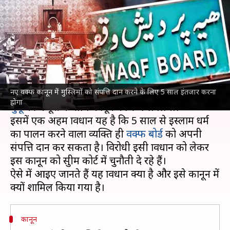
के लिए क्यों करना होगा 5 साल का
इंतजार?
लेखन
Apr 08, 2025
04:36 pm
भारत शर्मा
क्या है खबर?
नए वक्फ कानून में मुस्लिमों को संपत्ति दान करने के लिए 5 साल इंतजार करना
वक्फ संशोधन विधेयक ने गत 5 अप्रैल को राष्ट्रपति
द्रौपदी
होगा
मुर्मू
की मंजूरी के साथ कानून का रूप ले लिया।
इसमें एक अहम प्रावधान यह है कि 5 साल से इस्लाम धर्म
का पालन करने वाला व्यक्ति ही
वक्फ बोर्ड
को अपनी
संपत्ति दान कर सकता है। विरोधी इसी प्रावधान को लेकर
इस कानून को सुप्रीम कोर्ट में चुनौती दे रहे हैं।
ऐसे में आइए जानते हैं यह प्रावधान क्या है और इसे कानून में
कानून