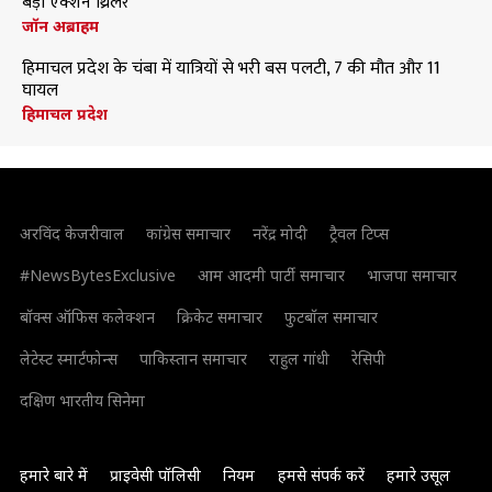
बड़ी एक्शन थ्रिलर
जॉन अब्राहम
हिमाचल प्रदेश के चंबा में यात्रियों से भरी बस पलटी, 7 की मौत और 11
घायल
हिमाचल प्रदेश
अरविंद केजरीवाल
कांग्रेस समाचार
नरेंद्र मोदी
ट्रैवल टिप्स
#NewsBytesExclusive
आम आदमी पार्टी समाचार
भाजपा समाचार
बॉक्स ऑफिस कलेक्शन
क्रिकेट समाचार
फुटबॉल समाचार
लेटेस्ट स्मार्टफोन्स
पाकिस्तान समाचार
राहुल गांधी
रेसिपी
दक्षिण भारतीय सिनेमा
हमारे बारे में
प्राइवेसी पॉलिसी
नियम
हमसे संपर्क करें
हमारे उसूल