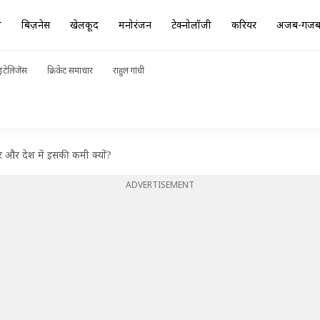
ा
बिज़नेस
खेलकूद
मनोरंजन
टेक्नोलॉजी
करियर
अजब-गज
ंटेलिजेंस
क्रिकेट समाचार
राहुल गांधी
ीर और देश में इसकी कमी क्यों?
ADVERTISEMENT