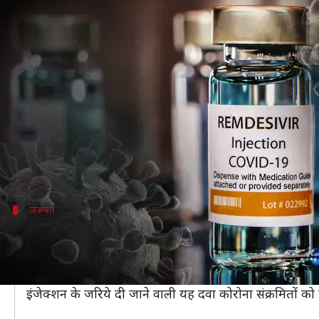
कोरोना मरीजों के लिए क्यों जरूरी है र
लेखन
Apr 13, 2021
06:50 pm
प्रमोद कुमार
क्या है खबर?
पिछले कुछ दिनों से कोरोना वायरस के बढ़ते मामलों के बीच मह
रही है।
कई जगहों पर इसके लिए लोगों को घंटो लाइन में खड़े होना प
जरूरत
रेमडेसिवीर की जरूरत क्यों पड़ती है?
कोरोना महामारी फैलाने वाले वायरस के खिलाफ रेमडेसिवीर एक प
TOI
के अनुसार, पिछले साल अक्टूबर में इसे अमेरिका में कोरो
इंजेक्शन के जरिये दी जाने वाली यह दवा कोरोना संक्रमितों को 