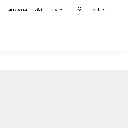
ब
लाइफस्टाइल
ऑटो
अन्य
Hindi