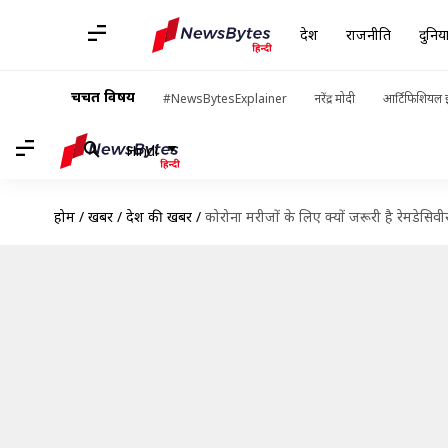
देश
राजनीति
दुनिय
चर्चित विषय
#NewsBytesExplainer
नरेंद्र मोदी
आर्टिफिशियल इ
Hindi
होम
/
खबरें
/
देश की खबरें
/
कोरोना मरीजों के लिए क्यों जरूरी है रेमडेसिव