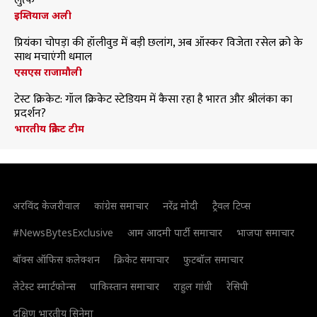
लुत्फ
इम्तियाज अली
प्रियंका चोपड़ा की हॉलीवुड में बड़ी छलांग, अब ऑस्कर विजेता रसेल क्रो के
साथ मचाएंगी धमाल
एसएस राजामौली
टेस्ट क्रिकेट: गॉल क्रिकेट स्टेडियम में कैसा रहा है भारत और श्रीलंका का
प्रदर्शन?
भारतीय क्रिकेट टीम
अरविंद केजरीवाल
कांग्रेस समाचार
नरेंद्र मोदी
ट्रैवल टिप्स
#NewsBytesExclusive
आम आदमी पार्टी समाचार
भाजपा समाचार
बॉक्स ऑफिस कलेक्शन
क्रिकेट समाचार
फुटबॉल समाचार
लेटेस्ट स्मार्टफोन्स
पाकिस्तान समाचार
राहुल गांधी
रेसिपी
दक्षिण भारतीय सिनेमा