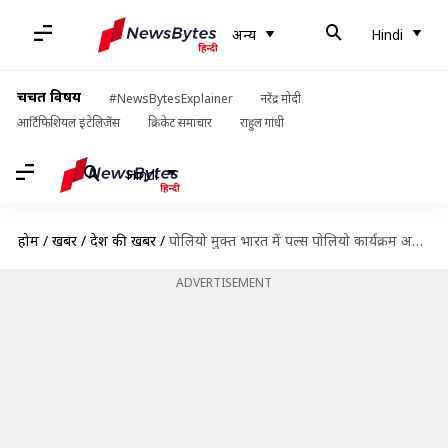
अन्य
Hindi
चर्चित विषय
#NewsBytesExplainer
नरेंद्र मोदी
आर्टिफिशियल इंटेलिजेंस
क्रिकेट समाचार
राहुल गांधी
Hindi
होम
/
खबरें
/
देश की खबरें
/
पोलियो मुक्त भारत में पल्स पोलियो कार्यक्रम अभी भी क्यों चल रहा है?
ADVERTISEMENT