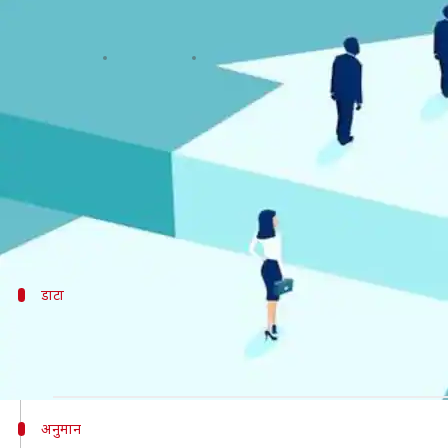
लैंगिक असमानता: भारत की रैंकिंग गिरी
लेखन
Dec 17, 2019
12:42 pm
प्रमोद कुमार
क्या है खबर?
लैंगिक असमानता के मामले में भारत दुनियाभर में पिछड़कर 11
वर्ल्ड इकॉनोमिक फोरम (WEF) के सर्वे में इस बात का खुलासा
लैंगिक असमानता में भारत, चीन (106), श्रीलंका (102), नेप
डाटा
आईलैंड में सबसे कम भेदभाव- सर्वे
मंगलवार को जारी हुए इस सर्वे के मुताबिक, आईलैंड ऐसा देश ह
अनुमान