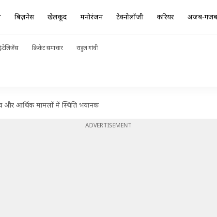
ा
बिज़नेस
खेलकूद
मनोरंजन
टेक्नोलॉजी
करियर
अजब-गज
ंटेलिजेंस
क्रिकेट समाचार
राहुल गांधी
थ्य और आर्थिक मामलों में स्थिति भयानक
ADVERTISEMENT