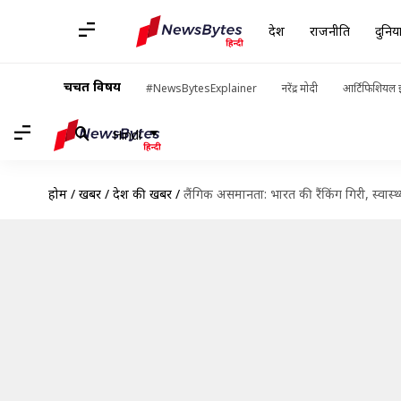
देश
राजनीति
दुनिय
चर्चित विषय
#NewsBytesExplainer
नरेंद्र मोदी
आर्टिफिशियल इ
Hindi
होम
/
खबरें
/
देश की खबरें
/
लैंगिक असमानता: भारत की रैंकिंग गिरी, स्वास्