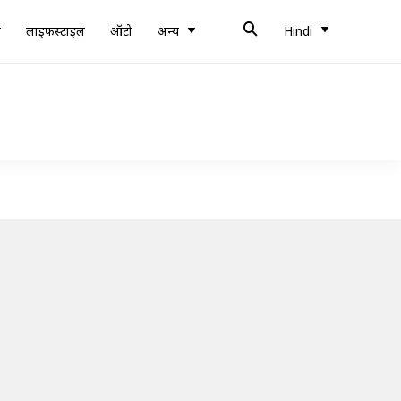
ब
लाइफस्टाइल
ऑटो
अन्य
Hindi