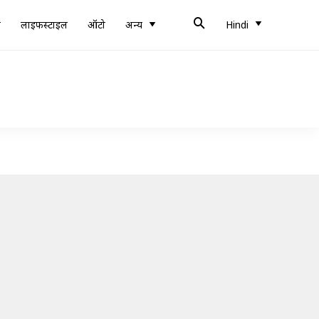
ब
लाइफस्टाइल
ऑटो
अन्य
Hindi