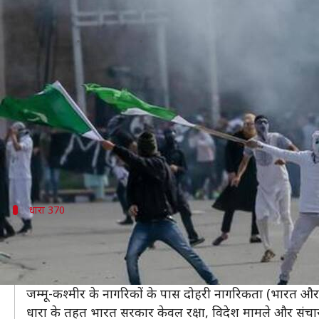
ट्विटर पर ट्रेंड कर रहा #RemoveAr
लेखन
Feb 18, 2019
01:53 pm
मुकुल तोमर
क्या है खबर?
पृथ्वी का स्वर्ग कहे जाने वाले कश्मीर में हालात एक बार फिर 
सेना और सुरक्षाबल आतंकियों को खामोश करके घाटी में एक ब
इस बीच ट्विटर पर #RemoveArticle370 ट्रेंड कर रहा है
धारा 370
क्या है धारा 370?
भारतीय संविधान की धारा 370 जम्मू और कश्मीर को स्वायत्तत
धारा 370 संविधान का एक अस्थाई प्रावधान है और इनमें मिल
जम्मू-कश्मीर के नागरिकों के पास दोहरी नागरिकता (भारत और ज
धारा के तहत भारत सरकार केवल रक्षा, विदेश मामले और संचार के