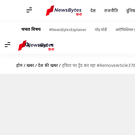
देश
राजनीति
दुनिय
चर्चित विषय
#NewsBytesExplainer
नरेंद्र मोदी
आर्टिफिशियल इ
Hindi
होम
/
खबरें
/
देश की खबरें
/
ट्विटर पर ट्रेंड कर रहा #RemoveArticle37