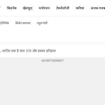
ा
बिज़नेस
खेलकूद
मनोरंजन
टेक्नोलॉजी
करियर
अजब-गज
ंटेलिजेंस
क्रिकेट समाचार
राहुल गांधी
0, जानिए क्या है धारा 370 और इसका इतिहास
ADVERTISEMENT