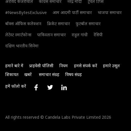
अरविंद केजरीवाल
कांग्रेस समाचार
नरेंद्र मोदी
ट्रैवल टिप्स
#NewsBytesExclusive
आम आदमी पार्टी समाचार
भाजपा समाचार
बॉक्स ऑफिस कलेक्शन
क्रिकेट समाचार
फुटबॉल समाचार
लेटेस्ट स्मार्टफोन्स
पाकिस्तान समाचार
राहुल गांधी
रेसिपी
दक्षिण भारतीय सिनेमा
हमारे बारे में
प्राइवेसी पॉलिसी
नियम
हमसे संपर्क करें
हमारे उसूल
शिकायत
खबरें
समाचार संग्रह
विषय संग्रह
हमें फॉलो करें
All rights reserved © Candela Labs Private Limited 2026