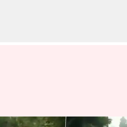
तबादले से नाराज़ पुलिसकर्मी 45