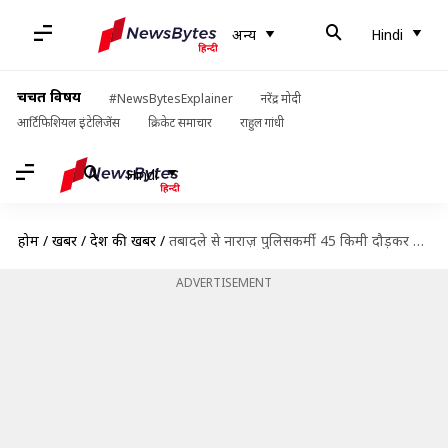
अन्य
Hindi
चर्चित विषय
#NewsBytesExplainer
नरेंद्र मोदी
आर्टिफिशियल इंटेलिजेंस
क्रिकेट समाचार
राहुल गांधी
Hindi
होम
/
खबरें
/
देश की खबरें
/
तबादले से नाराज़ पुलिसकर्मी 45 किमी दौड़कर थाने पहुँचने की कोशिश में हुआ बेहोश, जानें मामला
ADVERTISEMENT