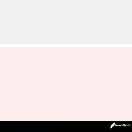
व्हाट्सऐप के जरिए जासूसी मामला: