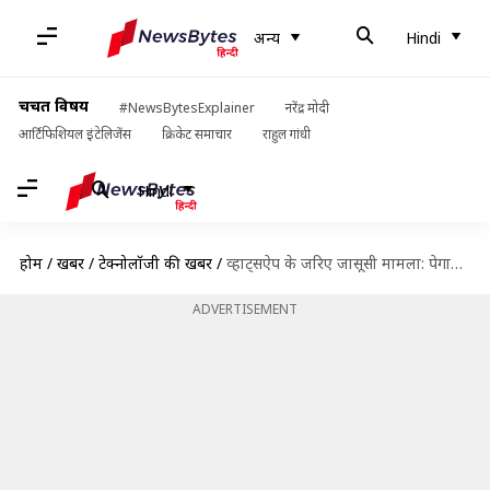
अन्य
Hindi
चर्चित विषय
#NewsBytesExplainer
नरेंद्र मोदी
आर्टिफिशियल इंटेलिजेंस
क्रिकेट समाचार
राहुल गांधी
Hindi
होम
/
खबरें
/
टेक्नोलॉजी की खबरें
/
व्हाट्सऐप के जरिए जासूसी मामला: पेगासस बनाने वाली कंपनी की हुई पड़ताल, ये बातें आईं सामने
ADVERTISEMENT