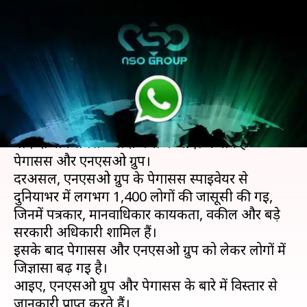
पेगासस बनाने वाली कंपनी की हुई
पड़ताल, ये बातें आईं सामने
लेखन
Nov 05, 2019
10:45 am
प्रमोद कुमार
क्या है खबर?
व्हाट्सऐप के जरिए जासूसी
का मामला सामने आने के
बाद दो नाम सबसे ज्यादा चर्चा में आए। ये नाम हैं-
पेगासस और एनएसओ ग्रुप।
दरअसल, एनएसओ ग्रुप के पेगासस स्पाईवेयर से
दुनियाभर में लगभग 1,400 लोगों की जासूसी की गई,
जिनमें पत्रकार, मानवाधिकार कार्यकर्ता, वकील और बड़े
सरकारी अधिकारी शामिल हैं।
इसके बाद पेगासस और एनएसओ ग्रुप को लेकर लोगों में
जिज्ञासा बढ़ गई है।
आइए, एनएसओ ग्रुप और पेगासस के बारे में विस्तार से