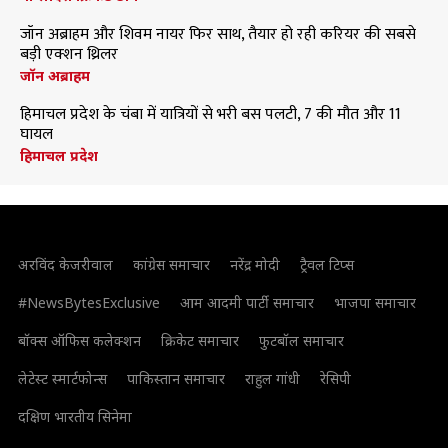
जॉन अब्राहम और शिवम नायर फिर साथ, तैयार हो रही करियर की सबसे
बड़ी एक्शन थ्रिलर
जॉन अब्राहम
हिमाचल प्रदेश के चंबा में यात्रियों से भरी बस पलटी, 7 की मौत और 11
घायल
हिमाचल प्रदेश
अरविंद केजरीवाल
कांग्रेस समाचार
नरेंद्र मोदी
ट्रैवल टिप्स
#NewsBytesExclusive
आम आदमी पार्टी समाचार
भाजपा समाचार
बॉक्स ऑफिस कलेक्शन
क्रिकेट समाचार
फुटबॉल समाचार
लेटेस्ट स्मार्टफोन्स
पाकिस्तान समाचार
राहुल गांधी
रेसिपी
दक्षिण भारतीय सिनेमा