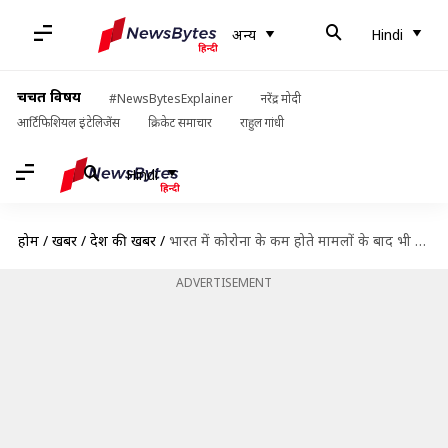
अन्य
Hindi
चर्चित विषय
#NewsBytesExplainer
नरेंद्र मोदी
आर्टिफिशियल इंटेलिजेंस
क्रिकेट समाचार
राहुल गांधी
Hindi
होम
/
खबरें
/
देश की खबरें
/
भारत में कोरोना के कम होते मामलों के बाद भी बना हुआ है खतरा- WHO
ADVERTISEMENT