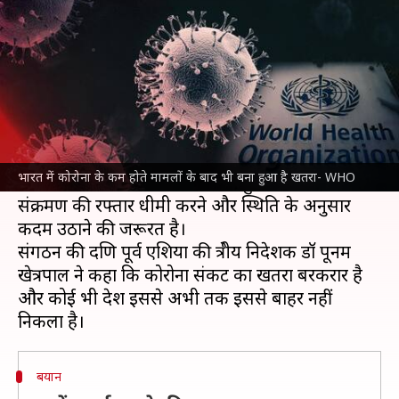
के बाद भी बना हुआ है खतरा- WHO
लेखन
Jan 29, 2022
07:41 pm
प्रमोद कुमार
क्या है खबर?
विश्व स्वास्थ्य संगठन
(WHO) ने चेताया है कि भले ही
भारत के कुछ क्षेत्रों में कोरोना के नए मामले कम होने शुरू हो
भारत में कोरोना के कम होते मामलों के बाद भी बना हुआ है खतरा- WHO
गए हैं, लेकिन खतरा अभी तक बना हुआ है। सरकार को
संक्रमण की रफ्तार धीमी करने और स्थिति के अनुसार
कदम उठाने की जरूरत है।
संगठन की दक्षिण पूर्व एशिया की क्षेत्रीय निदेशक डॉ पूनम
खेत्रपाल ने कहा कि कोरोना संकट का खतरा बरकरार है
और कोई भी देश इससे अभी तक इससे बाहर नहीं
बयान