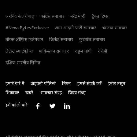
अरविंद केजरीवाल
कांग्रेस समाचार
नरेंद्र मोदी
ट्रैवल टिप्स
#NewsBytesExclusive
आम आदमी पार्टी समाचार
भाजपा समाचार
बॉक्स ऑफिस कलेक्शन
क्रिकेट समाचार
फुटबॉल समाचार
लेटेस्ट स्मार्टफोन्स
पाकिस्तान समाचार
राहुल गांधी
रेसिपी
दक्षिण भारतीय सिनेमा
हमारे बारे में
प्राइवेसी पॉलिसी
नियम
हमसे संपर्क करें
हमारे उसूल
शिकायत
खबरें
समाचार संग्रह
विषय संग्रह
हमें फॉलो करें