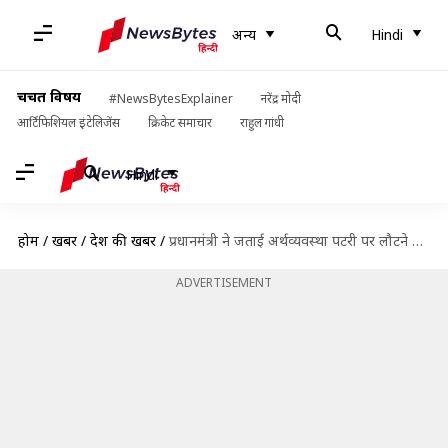
अन्य
Hindi
चर्चित विषय
#NewsBytesExplainer
नरेंद्र मोदी
आर्टिफिशियल इंटेलिजेंस
क्रिकेट समाचार
राहुल गांधी
Hindi
होम
/
खबरें
/
देश की खबरें
/
प्रधानमंत्री ने जताई अर्थव्यवस्था पटरी पर लौटने की उम्मीद, कहा- मुझे भारतीयों की क्षमता पर भरोसा
ADVERTISEMENT