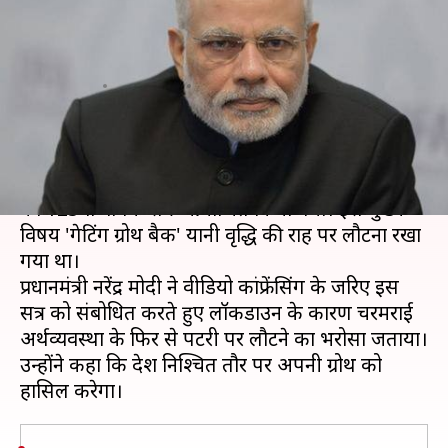
पर लौटने की उम्मीद, कहा- मुझे
भारतीयों की क्षमता पर भरोसा
लेखन
Jun 02, 2020
01:52 pm
भारत शर्मा
क्या है खबर?
उद्योग संगठन भारतीय उद्योग परिसंघ (CII) का मंगलवार
को 125वां वार्षिक सत्र आयोजित किया गया। इस मुख्य
विषय 'गेटिंग ग्रोथ बैक' यानी वृद्धि की राह पर लौटना रखा
गया था।
प्रधानमंत्री नरेंद्र मोदी ने वीडियो कांफ्रेंसिंग के जरिए इस
सत्र को संबोधित करते हुए लॉकडाउन के कारण चरमराई
अर्थव्यवस्था के फिर से पटरी पर लौटने का भरोसा जताया।
उन्होंने कहा कि देश निश्चित तौर पर अपनी ग्रोथ को