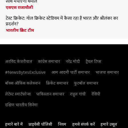
साथ मचाएंगी धमाल
एसएस राजामौली
टेस्ट क्रिकेट: गॉल क्रिकेट स्टेडियम में कैसा रहा है भारत और श्रीलंका का
प्रदर्शन?
भारतीय क्रिकेट टीम
अरविंद केजरीवाल
कांग्रेस समाचार
नरेंद्र मोदी
ट्रैवल टिप्स
#NewsBytesExclusive
आम आदमी पार्टी समाचार
भाजपा समाचार
बॉक्स ऑफिस कलेक्शन
क्रिकेट समाचार
फुटबॉल समाचार
लेटेस्ट स्मार्टफोन्स
पाकिस्तान समाचार
राहुल गांधी
रेसिपी
दक्षिण भारतीय सिनेमा
हमारे बारे में
प्राइवेसी पॉलिसी
नियम
हमसे संपर्क करें
हमारे उसूल