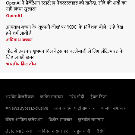
OpenAI ने प्रेजेंटेशन स्टार्टअप नेक्स्टस्लाइड को खरीदा, सौदे की शर्तों का
नहीं किया खुलासा
OpenAI
अमिताभ बच्चन के 'तूफानी जोश' पर 'KBC' के निर्देशक बोले- उन्हें देख
हमें शर्म आती है
अमिताभ बच्चन
चोट से उबरकर शुभमन गिल नेट्स पर बल्लेबाजी ले लिए लौटे, भारत के
लिए अच्छी खबर
भारतीय क्रिकेट टीम
अरविंद केजरीवाल
कांग्रेस समाचार
नरेंद्र मोदी
ट्रैवल टिप्स
#NewsBytesExclusive
आम आदमी पार्टी समाचार
भाजपा समाचार
बॉक्स ऑफिस कलेक्शन
क्रिकेट समाचार
फुटबॉल समाचार
लेटेस्ट स्मार्टफोन्स
पाकिस्तान समाचार
राहुल गांधी
रेसिपी