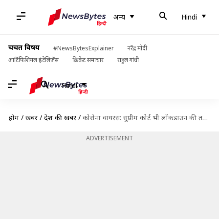
अन्य
Hindi
चर्चित विषय
#NewsBytesExplainer
नरेंद्र मोदी
आर्टिफिशियल इंटेलिजेंस
क्रिकेट समाचार
राहुल गांधी
Hindi
होम
/
खबरें
/
देश की खबरें
/
कोरोना वायरस: सुप्रीम कोर्ट भी लॉकडाउन की तरफ, अगले एक हफ्ते मात्र एक बेंच करेगी सुनवाई
ADVERTISEMENT