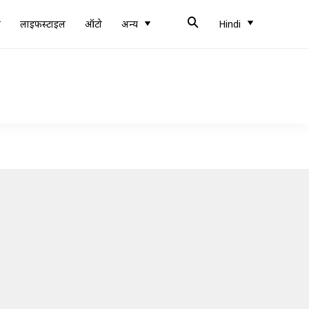
ब
लाइफस्टाइल
ऑटो
अन्य
Hindi