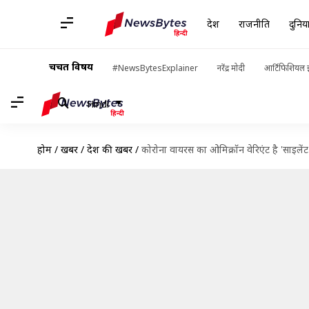
देश
राजनीति
दुनिय
चर्चित विषय
#NewsBytesExplainer
नरेंद्र मोदी
आर्टिफिशियल इ
Hindi
होम
/
खबरें
/
देश की खबरें
/
कोरोना वायरस का ओमिक्रॉन वेरिएंट है 'साइलेंट 