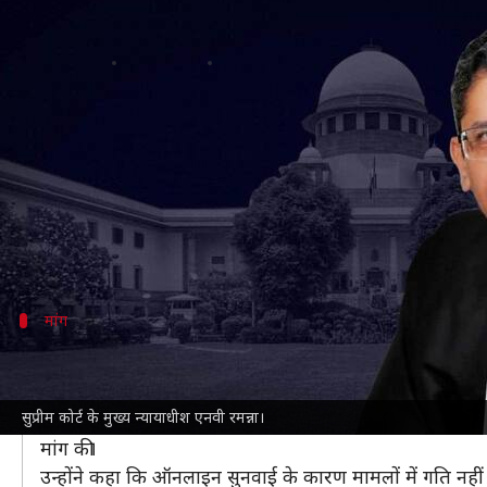
कोरोना वायरस का ओमिक्रॉन वेरिएंट है 'स
लेखन
Feb 23, 2022
04:16 pm
भारत शर्मा
क्या है खबर?
देश में
कोरोना महामारी
की तीसरी लहर का प्रकोप लगभग थम गय
इसी बीच
सुप्रीम कोर्ट
में भी शारीरिक तौर पर सुनवाई फिर से श
इसको लेकर सुप्रीम कोर्ट के मुख्य न्यायाधीश (CJI) एनवी रमन
मांग
सुप्रीम कोर्ट बार एसोसिएशन अध्यक्ष ने की शारी
NDTV
के अनुसार,
CJI रमन्ना
की कोर्ट में बुधवार को हुई किस
सुप्रीम कोर्ट के मुख्य न्यायाधीश एनवी रमन्ना।
उस दौरान पेश हुए सुप्रीम कोर्ट बार एसोसिएशन (SCBA) के अध्
मांग की।
उन्होंने कहा कि ऑनलाइन सुनवाई के कारण मामलों में गति नही