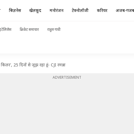
ा
बिज़नेस
खेलकूद
मनोरंजन
टेक्नोलॉजी
करियर
अजब-गज
ंटेलिजेंस
क्रिकेट समाचार
राहुल गांधी
किलर', 25 दिनों से जूझ रहा हूं- CJI रमन्ना
ADVERTISEMENT