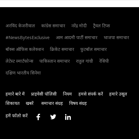
अरविंद केजरीवाल
कांग्रेस समाचार
नरेंद्र मोदी
ट्रैवल टिप्स
#NewsBytesExclusive
आम आदमी पार्टी समाचार
भाजपा समाचार
बॉक्स ऑफिस कलेक्शन
क्रिकेट समाचार
फुटबॉल समाचार
लेटेस्ट स्मार्टफोन्स
पाकिस्तान समाचार
राहुल गांधी
रेसिपी
दक्षिण भारतीय सिनेमा
हमारे बारे में
प्राइवेसी पॉलिसी
नियम
हमसे संपर्क करें
हमारे उसूल
शिकायत
खबरें
समाचार संग्रह
विषय संग्रह
हमें फॉलो करें