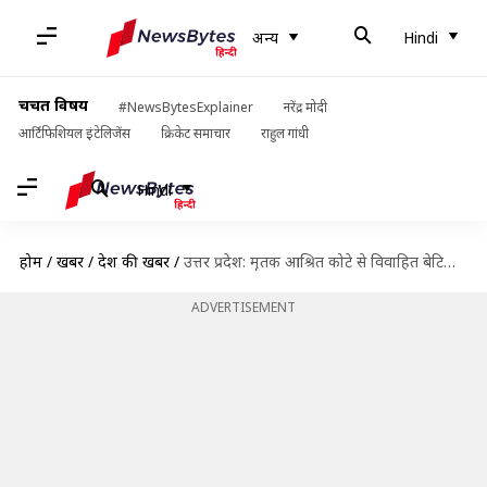
अन्य
Hindi
चर्चित विषय
#NewsBytesExplainer
नरेंद्र मोदी
आर्टिफिशियल इंटेलिजेंस
क्रिकेट समाचार
राहुल गांधी
Hindi
होम
/
खबरें
/
देश की खबरें
/
उत्तर प्रदेश: मृतक आश्रित कोटे से विवाहित बेटियों को भी मिलेगी नौकरी, कैबिनेट ने दी मंजूरी
ADVERTISEMENT