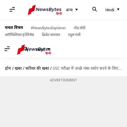
अन्य
Hindi
चर्चित विषय
#NewsBytesExplainer
नरेंद्र मोदी
आर्टिफिशियल इंटेलिजेंस
क्रिकेट समाचार
राहुल गांधी
Hindi
होम
/
खबरें
/
करियर की खबरें
/
SSC परीक्षा में अच्छे नंबर स्कोर करने के लिए इन यूट्यूब चैनलों से करें तैयारी
ADVERTISEMENT