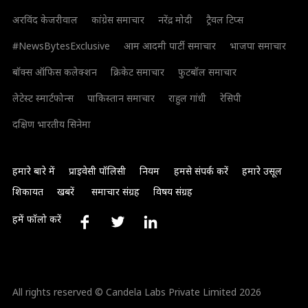
अरविंद केजरीवाल
कांग्रेस समाचार
नरेंद्र मोदी
ट्रैवल टिप्स
#NewsBytesExclusive
आम आदमी पार्टी समाचार
भाजपा समाचार
बॉक्स ऑफिस कलेक्शन
क्रिकेट समाचार
फुटबॉल समाचार
लेटेस्ट स्मार्टफोन्स
पाकिस्तान समाचार
राहुल गांधी
रेसिपी
दक्षिण भारतीय सिनेमा
हमारे बारे में
प्राइवेसी पॉलिसी
नियम
हमसे संपर्क करें
हमारे उसूल
शिकायत
खबरें
समाचार संग्रह
विषय संग्रह
हमें फॉलो करें
All rights reserved © Candela Labs Private Limited 2026