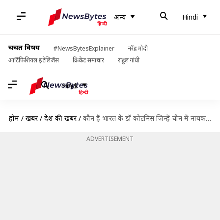
अन्य
Hindi
चर्चित विषय
#NewsBytesExplainer
नरेंद्र मोदी
आर्टिफिशियल इंटेलिजेंस
क्रिकेट समाचार
राहुल गांधी
Hindi
होम
/
खबरें
/
देश की खबरें
/
कौन हैं भारत के डॉ कोटनिस जिन्हें चीन में नायक की तरह पूजा जाता है?
ADVERTISEMENT