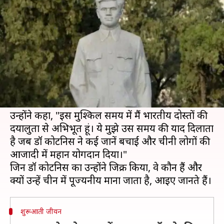
चीन में नायक की तरह पूजा जाता है?
लेखन
Feb 19, 2020
02:36 pm
मुकुल तोमर
क्या है खबर?
चीनी राजदूत सन वेडोंग ने मंगलवार को कोरोना वायरस के
खिलाफ लड़ाई में सहयोग के लिए भारत को धन्यवाद
कहा।
उन्होंने कहा, "इस मुश्किल समय में मैं भारतीय दोस्तों की
दयालुता से अभिभूत हूं। ये मुझे उस समय की याद दिलाता
है जब डॉ कोटनिस ने कई जानें बचाईं और चीनी लोगों की
आजादी में महान योगदान दिया।"
जिन डॉ कोटनिस का उन्होंने जिक्र किया, वे कौन हैं और
शुरूआती जीवन