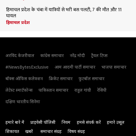
हिमाचल प्रदेश के चंबा में यात्रियों से भरी बस पलटी, 7 की मौत और 11
घायल
हिमाचल प्रदेश
अरविंद केजरीवाल
कांग्रेस समाचार
नरेंद्र मोदी
ट्रैवल टिप्स
#NewsBytesExclusive
आम आदमी पार्टी समाचार
भाजपा समाचार
बॉक्स ऑफिस कलेक्शन
क्रिकेट समाचार
फुटबॉल समाचार
लेटेस्ट स्मार्टफोन्स
पाकिस्तान समाचार
राहुल गांधी
रेसिपी
दक्षिण भारतीय सिनेमा
हमारे बारे में
प्राइवेसी पॉलिसी
नियम
हमसे संपर्क करें
हमारे उसूल
शिकायत
खबरें
समाचार संग्रह
विषय संग्रह