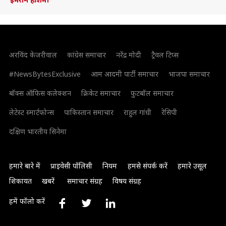
अरविंद केजरीवाल
कांग्रेस समाचार
नरेंद्र मोदी
ट्रैवल टिप्स
#NewsBytesExclusive
आम आदमी पार्टी समाचार
भाजपा समाचार
बॉक्स ऑफिस कलेक्शन
क्रिकेट समाचार
फुटबॉल समाचार
लेटेस्ट स्मार्टफोन्स
पाकिस्तान समाचार
राहुल गांधी
रेसिपी
दक्षिण भारतीय सिनेमा
हमारे बारे में
प्राइवेसी पॉलिसी
नियम
हमसे संपर्क करें
हमारे उसूल
शिकायत
खबरें
समाचार संग्रह
विषय संग्रह
हमें फॉलो करें