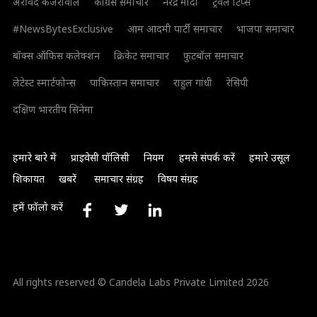
अरविंद केजरीवाल
कांग्रेस समाचार
नरेंद्र मोदी
ट्रैवल टिप्स
#NewsBytesExclusive
आम आदमी पार्टी समाचार
भाजपा समाचार
बॉक्स ऑफिस कलेक्शन
क्रिकेट समाचार
फुटबॉल समाचार
लेटेस्ट स्मार्टफोन्स
पाकिस्तान समाचार
राहुल गांधी
रेसिपी
दक्षिण भारतीय सिनेमा
हमारे बारे में
प्राइवेसी पॉलिसी
नियम
हमसे संपर्क करें
हमारे उसूल
शिकायत
खबरें
समाचार संग्रह
विषय संग्रह
हमें फॉलो करें
All rights reserved © Candela Labs Private Limited 2026