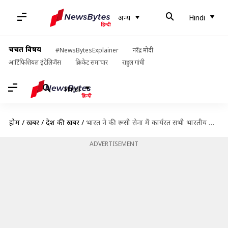
अन्य
Hindi
चर्चित विषय
#NewsBytesExplainer
नरेंद्र मोदी
आर्टिफिशियल इंटेलिजेंस
क्रिकेट समाचार
राहुल गांधी
Hindi
होम
/
खबरें
/
देश की खबरें
/
भारत ने की रूसी सेना में कार्यरत सभी भारतीय नागरिकों की रिहाई की मांग
ADVERTISEMENT