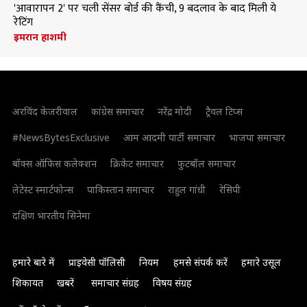
'आवारापन 2' पर चली सेंसर बोर्ड की कैंची, 9 बदलाव के बाद मिली ये
रेटिंग
इमरान हाशमी
अरविंद केजरीवाल
कांग्रेस समाचार
नरेंद्र मोदी
ट्रैवल टिप्स
#NewsBytesExclusive
आम आदमी पार्टी समाचार
भाजपा समाचार
बॉक्स ऑफिस कलेक्शन
क्रिकेट समाचार
फुटबॉल समाचार
लेटेस्ट स्मार्टफोन्स
पाकिस्तान समाचार
राहुल गांधी
रेसिपी
दक्षिण भारतीय सिनेमा
हमारे बारे में
प्राइवेसी पॉलिसी
नियम
हमसे संपर्क करें
हमारे उसूल
शिकायत
खबरें
समाचार संग्रह
विषय संग्रह