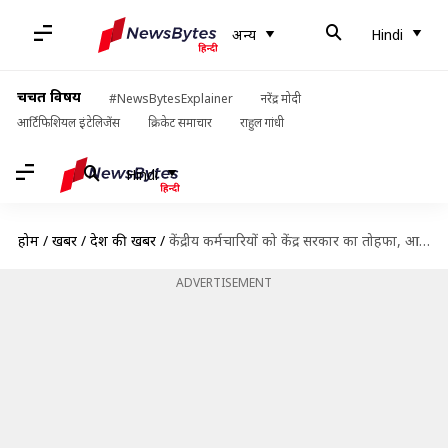
अन्य
Hindi
चर्चित विषय
#NewsBytesExplainer
नरेंद्र मोदी
आर्टिफिशियल इंटेलिजेंस
क्रिकेट समाचार
राहुल गांधी
Hindi
होम
/
खबरें
/
देश की खबरें
/
केंद्रीय कर्मचारियों को केंद्र सरकार का तोहफा, आठवें वेतन आयोग को मंजूरी दी
ADVERTISEMENT