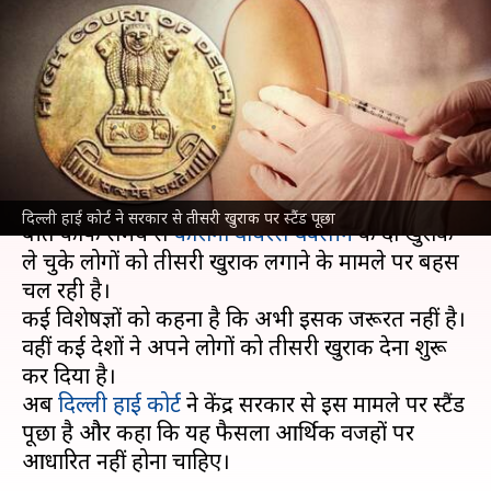
बताए सरकार, अर्थशास्त्र पर
आधारित न हो फैसला- दिल्ली हाई
कोर्ट
लेखन
Nov 26, 2021
10:39 am
प्रमोद कुमार
क्या है खबर?
दिल्ली हाई कोर्ट ने सरकार से तीसरी खुराक पर स्टैंड पूछा
बीते काफी समय से
कोरोना वायरस वैक्सीन
की दो खुराक
ले चुके लोगों को तीसरी खुराक लगाने के मामले पर बहस
चल रही है।
कई विशेषज्ञों को कहना है कि अभी इसकी जरूरत नहीं है।
वहीं कई देशों ने अपने लोगों को तीसरी खुराक देना शुरू
कर दिया है।
अब
दिल्ली हाई कोर्ट
ने केंद्र सरकार से इस मामले पर स्टैंड
पूछा है और कहा कि यह फैसला आर्थिक वजहों पर