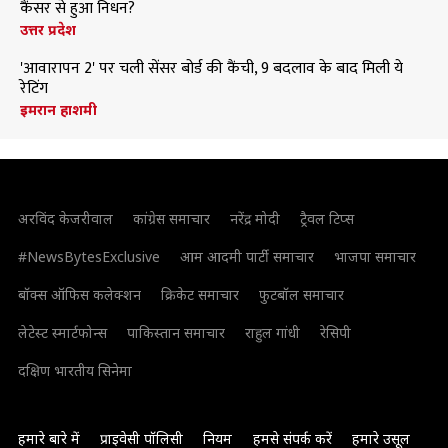
कैंसर से हुआ निधन?
उत्तर प्रदेश
'आवारापन 2' पर चली सेंसर बोर्ड की कैंची, 9 बदलाव के बाद मिली ये
रेटिंग
इमरान हाशमी
अरविंद केजरीवाल
कांग्रेस समाचार
नरेंद्र मोदी
ट्रैवल टिप्स
#NewsBytesExclusive
आम आदमी पार्टी समाचार
भाजपा समाचार
बॉक्स ऑफिस कलेक्शन
क्रिकेट समाचार
फुटबॉल समाचार
लेटेस्ट स्मार्टफोन्स
पाकिस्तान समाचार
राहुल गांधी
रेसिपी
दक्षिण भारतीय सिनेमा
हमारे बारे में
प्राइवेसी पॉलिसी
नियम
हमसे संपर्क करें
हमारे उसूल