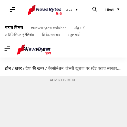
अन्य
Hindi
चर्चित विषय
#NewsBytesExplainer
नरेंद्र मोदी
आर्टिफिशियल इंटेलिजेंस
क्रिकेट समाचार
राहुल गांधी
Hindi
होम
/
खबरें
/
देश की खबरें
/
वैक्सीनेशन: तीसरी खुराक पर स्टैंड बताए सरकार, अर्थशास्त्र पर आधारित न हो फैसला- दिल्ली हाई कोर्ट
ADVERTISEMENT