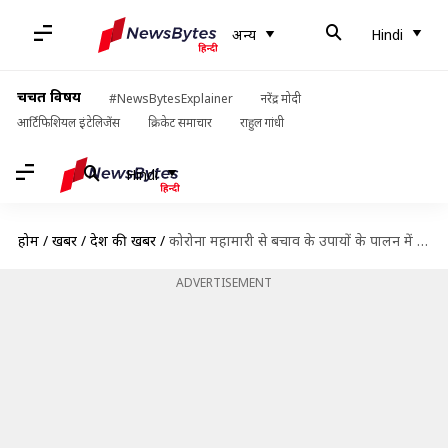
अन्य
Hindi
चर्चित विषय
#NewsBytesExplainer
नरेंद्र मोदी
आर्टिफिशियल इंटेलिजेंस
क्रिकेट समाचार
राहुल गांधी
Hindi
होम
/
खबरें
/
देश की खबरें
/
कोरोना महामारी से बचाव के उपायों के पालन में लापरवाही बरत रहे लोग- स्वास्थ्य मंत्रालय
ADVERTISEMENT