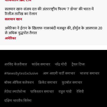
सलमान खान-संजय दत्त की अंतरराष्ट्रीय फिल्म '7 डॉग्स' की भारत में
रिलीज तारीख का ऐलान
सलमान खान
अमेरिका ने ईरान के खिलाफ नाकाबंदी मजबूत की, होर्मुज के आसपास 20
से अधिक युद्धपोत तैनात
अमेरिका
अरविंद केजरीवाल
कांग्रेस समाचार
नरेंद्र मोदी
ट्रैवल टिप्स
#NewsBytesExclusive
आम आदमी पार्टी समाचार
भाजपा समाचार
बॉक्स ऑफिस कलेक्शन
क्रिकेट समाचार
फुटबॉल समाचार
लेटेस्ट स्मार्टफोन्स
पाकिस्तान समाचार
राहुल गांधी
रेसिपी
दक्षिण भारतीय सिनेमा