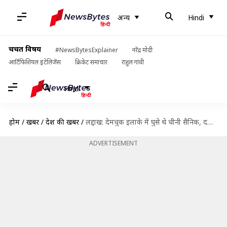
अन्य
Hindi
चर्चित विषय
#NewsBytesExplainer
नरेंद्र मोदी
आर्टिफिशियल इंटेलिजेंस
क्रिकेट समाचार
राहुल गांधी
Hindi
होम
/
खबरें
/
देश की खबरें
/
लद्दाख: देमचुक इलाके में घुसे थे चीनी सैनिक, दलाई लामा के जन्मदिन उत्सव का विरोध किया
ADVERTISEMENT