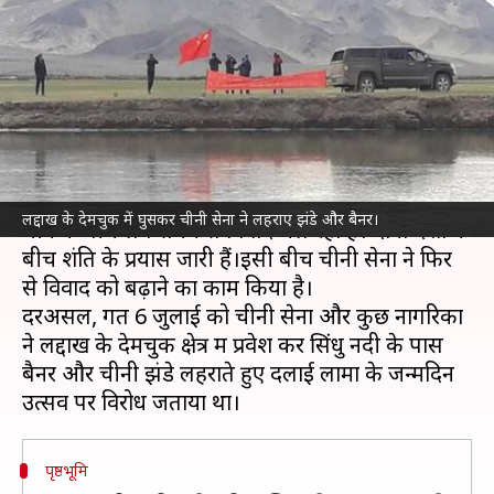
सैनिक, दलाई लामा के जन्मदिन
उत्सव का विरोध किया
लेखन
Jul 12, 2021
09:26 pm
भारत शर्मा
क्या है खबर?
लद्दाख में वास्तविक नियंत्रण रेखा (LAC) पर भारत और
लद्दाख के देमचुक में घुसकर चीनी सेना ने लहराए झंडे और बैनर।
चीन के बीच लंबे समय से विवाद चल रहा है। दोनों देशों के
बीच शंति के प्रयास जारी हैं।इसी बीच चीनी सेना ने फिर
से विवाद को बढ़ाने का काम किया है।
दरअसल, गत 6 जुलाई को चीनी सेना और कुछ नागरिकों
ने लद्दाख के देमचुक क्षेत्र में प्रवेश कर सिंधु नदी के पास
बैनर और चीनी झंडे लहराते हुए दलाई लामा के जन्मदिन
पृष्ठभूमि