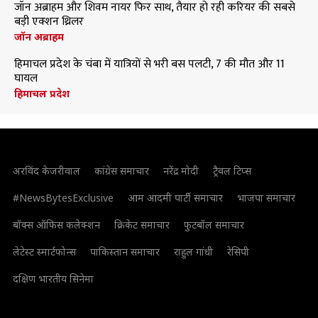
जॉन अब्राहम और शिवम नायर फिर साथ, तैयार हो रही करियर की सबसे
बड़ी एक्शन थ्रिलर
जॉन अब्राहम
हिमाचल प्रदेश के चंबा में यात्रियों से भरी बस पलटी, 7 की मौत और 11
घायल
हिमाचल प्रदेश
अरविंद केजरीवाल
कांग्रेस समाचार
नरेंद्र मोदी
ट्रैवल टिप्स
#NewsBytesExclusive
आम आदमी पार्टी समाचार
भाजपा समाचार
बॉक्स ऑफिस कलेक्शन
क्रिकेट समाचार
फुटबॉल समाचार
लेटेस्ट स्मार्टफोन्स
पाकिस्तान समाचार
राहुल गांधी
रेसिपी
दक्षिण भारतीय सिनेमा