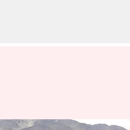
लद्दाख: देमचुक इलाके में घुसे थे चीनी