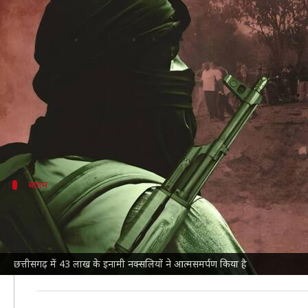
छत्तीसगढ़: 43 लाख के इनामी 9 नक्सलि
लेखन
Jan 11, 2025
08:16 pm
आबिद खान
क्या है खबर?
छत्तीसगढ़
के सुकमा जिले में 2 महिला समेत 9
नक्सलियों
ने
शामिल रहे हैं।
बयान
पुलिस ने क्या कहा?
सुकमा के पुलिस अधीक्षक किरण चव्हाण ने कहा, "2 महिलाओं स
विचारधारा की खोखली, अमानवीय और संगठन के भीतर चल रही अं
छत्तीसगढ़ में 43 लाख के इनामी नक्सलियों ने आत्मसमर्पण किया है
उद्देश्य दूरदराज के गांवों में विकास कार्यों को सुविधाजनक बनान