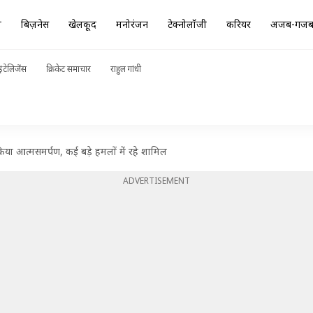
ा
बिज़नेस
खेलकूद
मनोरंजन
टेक्नोलॉजी
करियर
अजब-गज
ंटेलिजेंस
क्रिकेट समाचार
राहुल गांधी
िया आत्मसमर्पण, कई बड़े हमलों में रहे शामिल
ADVERTISEMENT