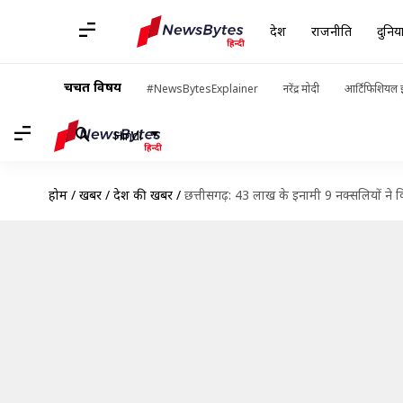
देश
राजनीति
दुनिय
चर्चित विषय
#NewsBytesExplainer
नरेंद्र मोदी
आर्टिफिशियल इ
Hindi
होम
/
खबरें
/
देश की खबरें
/
छत्तीसगढ़: 43 लाख के इनामी 9 नक्सलियों ने क