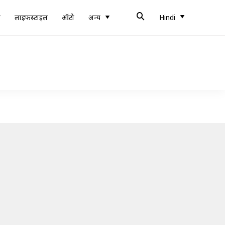
ब
लाइफस्टाइल
ऑटो
अन्य
Hindi