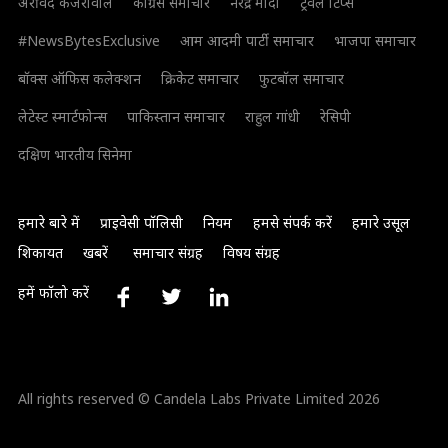
अरविंद केजरीवाल
कांग्रेस समाचार
नरेंद्र मोदी
ट्रैवल टिप्स
#NewsBytesExclusive
आम आदमी पार्टी समाचार
भाजपा समाचार
बॉक्स ऑफिस कलेक्शन
क्रिकेट समाचार
फुटबॉल समाचार
लेटेस्ट स्मार्टफोन्स
पाकिस्तान समाचार
राहुल गांधी
रेसिपी
दक्षिण भारतीय सिनेमा
हमारे बारे में
प्राइवेसी पॉलिसी
नियम
हमसे संपर्क करें
हमारे उसूल
शिकायत
खबरें
समाचार संग्रह
विषय संग्रह
हमें फॉलो करें
All rights reserved © Candela Labs Private Limited 2026