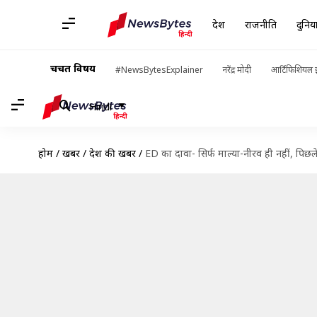
देश
राजनीति
दुनिय
चर्चित विषय
#NewsBytesExplainer
नरेंद्र मोदी
आर्टिफिशियल इ
Hindi
होम
/
खबरें
/
देश की खबरें
/
ED का दावा- सिर्फ माल्या-नीरव ही नहीं, पिछल