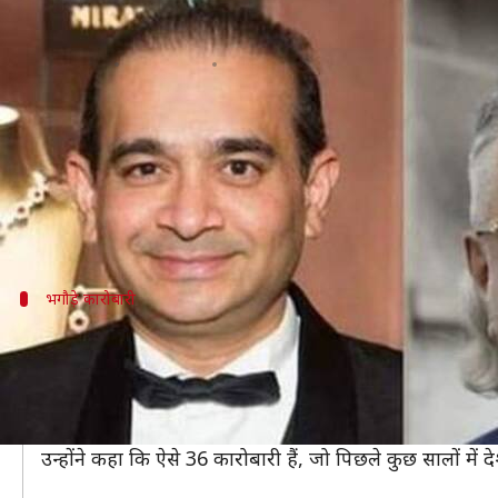
ED का दावा- सिर्फ माल्या-नीरव ही नही
लेखन
Apr 16, 2019
01:07 pm
प्रमोद कुमार
क्या है खबर?
नीरव मोदी और विजय माल्या समेत 36 ऐसे कारोबारी हैं जो प
प्रवर्तन निदेशालय (ED) ने कोर्ट को यह जानकारी देते हुए अग
भगौड़े कारोबारी
माल्या, मोदी और संदेसरा बंधु भगौड़े कारोबारियो
ED ने स्पेशल जज अरविंद कुमार को यह जानकारी दी।
अगस्ता वेस्टलैंड मामले में गिरफ्तार हुए सुशेन ने यह कहते हुए 
इसके विरोध में जांच एजेंसी के वकील ने कहा की माल्या, ललित
उन्होंने कहा कि ऐसे 36 कारोबारी हैं, जो पिछले कुछ सालों में द