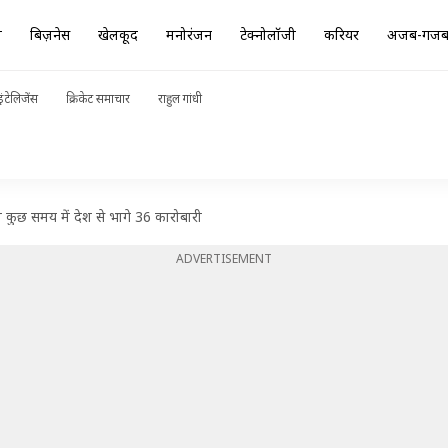
ा
बिज़नेस
खेलकूद
मनोरंजन
टेक्नोलॉजी
करियर
अजब-गज
ंटेलिजेंस
क्रिकेट समाचार
राहुल गांधी
े कुछ समय में देश से भागे 36 कारोबारी
ADVERTISEMENT