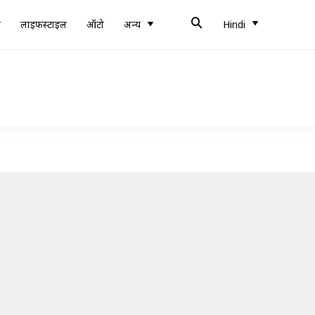
ब
लाइफस्टाइल
ऑटो
अन्य
Hindi