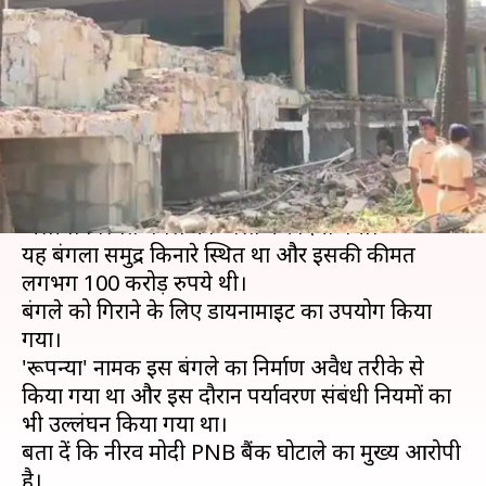
भगोड़े नीरव मोदी का 100 करोड़ का
बंगला
लेखन
Mar 08, 2019
05:07 pm
मुकुल तोमर
क्या है खबर?
शुक्रवार को हीरों के व्यापारी भगोड़े नीरव मोदी के महाराष्ट्र के
अलीबाग स्थित बंगले को ध्वस्त कर दिया गया।
यह बंगला समुद्र किनारे स्थित था और इसकी कीमत
लगभग 100 करोड़ रुपये थी।
बंगले को गिराने के लिए डायनामाइट का उपयोग किया
गया।
'रूपन्या' नामक इस बंगले का निर्माण अवैध तरीके से
किया गया था और इस दौरान पर्यावरण संबंधी नियमों का
भी उल्लंघन किया गया था।
बता दें कि नीरव मोदी PNB बैंक घोटाले का मुख्य आरोपी