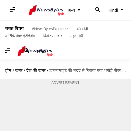
अन्य
Hindi
चर्चित विषय
#NewsBytesExplainer
नरेंद्र मोदी
आर्टिफिशियल इंटेलिजेंस
क्रिकेट समाचार
राहुल गांधी
Hindi
होम
/
खबरें
/
देश की खबरें
/
डायनामाइट की मदद से गिराया गया भगोड़े नीरव मोदी का 100 करोड़ का बंगला
ADVERTISEMENT