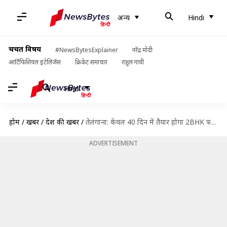
अन्य
Hindi
चर्चित विषय
#NewsBytesExplainer
नरेंद्र मोदी
आर्टिफिशियल इंटेलिजेंस
क्रिकेट समाचार
राहुल गांधी
Hindi
होम
/
खबरें
/
देश की खबरें
/
तेलंगाना: केवल 40 दिन में तैयार होगा 2BHK फ्लैट, निर्माण में हुआ नई तकनीक का उपयोग
ADVERTISEMENT