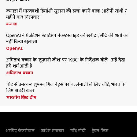
कनाडा में भारतवंशी हिमांशी खुराना की हत्या करने वाला आरोपी साथी 7
महीने बाद गिरफ्तार
कनाडा
OpenAI ने प्रेजेंटेशन स्टार्टअप नेक्स्टस्लाइड को खरीदा, सौदे की शर्तों का
नहीं किया खुलासा
OpenAI
अमिताभ बच्चन के 'तूफानी जोश' पर 'KBC' के निर्देशक बोले- उन्हें देख
हमें शर्म आती है
अमिताभ बच्चन
चोट से उबरकर शुभमन गिल नेट्स पर बल्लेबाजी ले लिए लौटे, भारत के
लिए अच्छी खबर
भारतीय क्रिकेट टीम
अरविंद केजरीवाल
कांग्रेस समाचार
नरेंद्र मोदी
ट्रैवल टिप्स