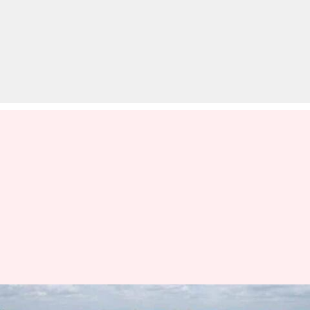
तेलंगाना: केवल 40 दिन में तैयार