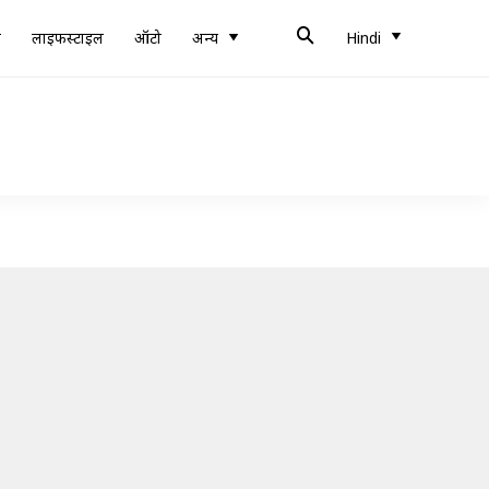
ब
लाइफस्टाइल
ऑटो
अन्य
Hindi