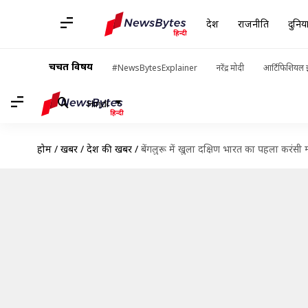
देश
राजनीति
दुनिय
चर्चित विषय
#NewsBytesExplainer
नरेंद्र मोदी
आर्टिफिशियल इ
Hindi
होम
/
खबरें
/
देश की खबरें
/
बेंगलुरू में खुला दक्षिण भारत का पहला करंसी