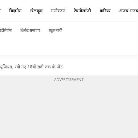
ा
बिज़नेस
खेलकूद
मनोरंजन
टेक्नोलॉजी
करियर
अजब-गज
ंटेलिजेंस
क्रिकेट समाचार
राहुल गांधी
 म्यूजियम, रखे गए 18वीं सदी तक के नोट
ADVERTISEMENT