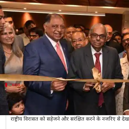
बेंगलुरू में खुला दक्षिण भारत का पहल
लेखन
Feb 17, 2020
01:29 pm
प्रमोद कुमार
क्या है खबर?
आपने कई म्यूजियम देखे होंगे, जिनमें अलग-अलग सामान रखा 
दक्षिण भारत के पहले करंसी म्यूजियम 'रिजवान रजाक्स म्यू
म्यूजियम में आने वाले लोगों को पेपर करंसी, इसकी शुरुआत
बयान
"राष्ट्रीय विरासत को सहेजने की कोशिश है म्यू
प्रेस्टीज ग्रुप के मैनेजिंग डायरेक्टर और को-फाउंडर रिजवान रज्ज
म्यूजियम के बारे में बताते हुए उन्होंने कहा, "इस म्यूजिय
राष्ट्रीय विरासत को सहेजने और सरंक्षित करने के नजरिए से देखत