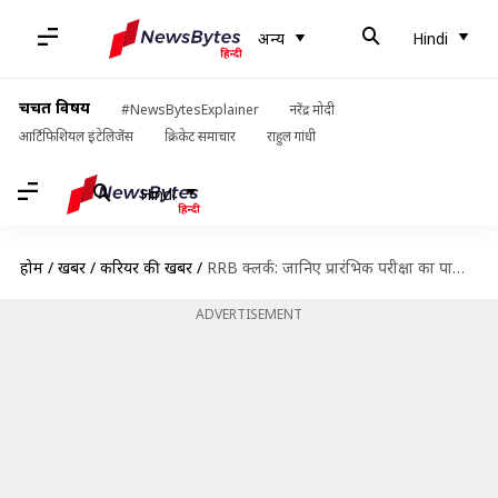
अन्य
Hindi
चर्चित विषय
#NewsBytesExplainer
नरेंद्र मोदी
आर्टिफिशियल इंटेलिजेंस
क्रिकेट समाचार
राहुल गांधी
Hindi
होम
/
खबरें
/
करियर की खबरें
/
RRB क्लर्क: जानिए प्रारंभिक परीक्षा का पाठ्यक्रम और तैयारी के टिप्स
ADVERTISEMENT