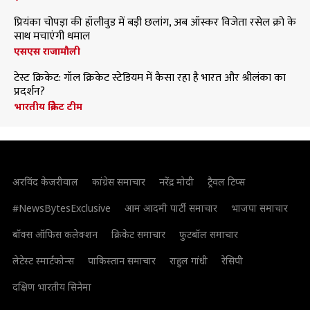
प्रियंका चोपड़ा की हॉलीवुड में बड़ी छलांग, अब ऑस्कर विजेता रसेल क्रो के
साथ मचाएंगी धमाल
एसएस राजामौली
टेस्ट क्रिकेट: गॉल क्रिकेट स्टेडियम में कैसा रहा है भारत और श्रीलंका का
प्रदर्शन?
भारतीय क्रिकेट टीम
अरविंद केजरीवाल
कांग्रेस समाचार
नरेंद्र मोदी
ट्रैवल टिप्स
#NewsBytesExclusive
आम आदमी पार्टी समाचार
भाजपा समाचार
बॉक्स ऑफिस कलेक्शन
क्रिकेट समाचार
फुटबॉल समाचार
लेटेस्ट स्मार्टफोन्स
पाकिस्तान समाचार
राहुल गांधी
रेसिपी
दक्षिण भारतीय सिनेमा