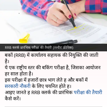
का पाठ्यक्रम और तैयारी के टिप्स
लेखन
Apr 18, 2023
08:12 pm
राशि
क्या है खबर?
बैंकिंग कार्मिक चयन संस्थान (
IBPS
) RRB क्लर्क परीक्षा
का आयोजन करता है।
RRB क्लर्क प्रारंभिक परीक्षा की तैयारी (तस्वीरः फ्रीपिक)
इस परीक्षा के माध्यम से देश के विभिन्न क्षेत्रीय ग्रामीण
बैंकों (RRB) में कार्यालय सहायक की नियुक्ति की जाती
है।
ये एक राष्ट्रीय स्तर की बैंकिंग परीक्षा है, जिसका आयोजन
हर साल होता है।
इस परीक्षा में हजारों छात्र भाग लेते हैं और बैंकों में
सरकारी नौकरी
के लिए चयनित होते हैं।
आइए जानते हैं RRB क्लर्क की प्रारंभिक
परीक्षा की तैयारी