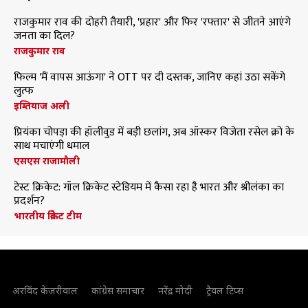
राजकुमार राव की दोहरी तैयारी, 'प्रहार' और फिर 'रफ्तार' से जीतने आएंगे
जनता का दिल?
राजकुमार राव
फिल्म 'मैं वापस आऊंगा' ने OTT पर दी दस्तक, जानिए कहां उठा सकेंगे
लुत्फ
इम्तियाज अली
प्रियंका चोपड़ा की हॉलीवुड में बड़ी छलांग, अब ऑस्कर विजेता रसेल क्रो के
साथ मचाएंगी धमाल
एसएस राजामौली
टेस्ट क्रिकेट: गॉल क्रिकेट स्टेडियम में कैसा रहा है भारत और श्रीलंका का
प्रदर्शन?
भारतीय क्रिकेट टीम
अरविंद केजरीवाल
कांग्रेस समाचार
नरेंद्र मोदी
ट्रैवल टिप्स