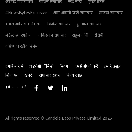
अरविंद केजरीवाल
कांग्रेस समाचार
नरेंद्र मोदी
ट्रैवल टिप्स
#NewsBytesExclusive
आम आदमी पार्टी समाचार
भाजपा समाचार
बॉक्स ऑफिस कलेक्शन
क्रिकेट समाचार
फुटबॉल समाचार
लेटेस्ट स्मार्टफोन्स
पाकिस्तान समाचार
राहुल गांधी
रेसिपी
दक्षिण भारतीय सिनेमा
हमारे बारे में
प्राइवेसी पॉलिसी
नियम
हमसे संपर्क करें
हमारे उसूल
शिकायत
खबरें
समाचार संग्रह
विषय संग्रह
हमें फॉलो करें
All rights reserved © Candela Labs Private Limited 2026