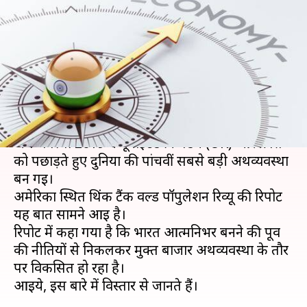
की पांचवीं सबसे बड़ी अर्थव्यवस्था
बना भारत
लेखन
Feb 18, 2020
10:41 am
प्रमोद कुमार
क्या है खबर?
पिछले कुछ समय से मंदी से जूझ रही भारतीय
अर्थव्यवस्था 2019 में यूनाइटेड किंगडम (UK) और फ्रांस
को पछाड़ते हुए दुनिया की पांचवीं सबसे बड़ी अर्थव्यवस्था
बन गई।
अमेरिका स्थित थिंक टैंक वर्ल्ड पॉपुलेशन रिव्यू की रिपोर्ट
यह बात सामने आई है।
रिपोर्ट में कहा गया है कि भारत आत्मनिर्भर बनने की पूर्व
की नीतियों से निकलकर मुक्त बाजार अर्थव्यवस्था के तौर
पर विकसित हो रहा है।