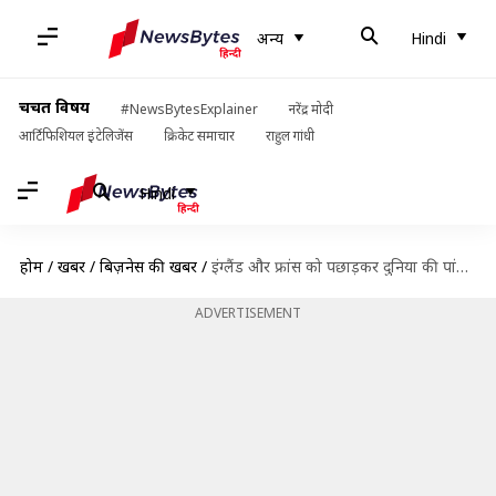
अन्य
Hindi
चर्चित विषय
#NewsBytesExplainer
नरेंद्र मोदी
आर्टिफिशियल इंटेलिजेंस
क्रिकेट समाचार
राहुल गांधी
Hindi
होम
/
खबरें
/
बिज़नेस की खबरें
/
इंग्लैंड और फ्रांस को पछाड़कर दुनिया की पांचवीं सबसे बड़ी अर्थव्यवस्था बना भारत
ADVERTISEMENT