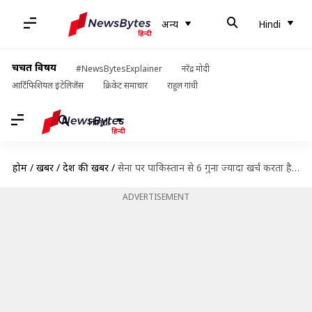
अन्य
Hindi
चर्चित विषय
#NewsBytesExplainer
नरेंद्र मोदी
आर्टिफिशियल इंटेलिजेंस
क्रिकेट समाचार
राहुल गांधी
Hindi
होम
/
खबरें
/
देश की खबरें
/
सेना पर पाकिस्तान से 6 गुना ज्यादा खर्च करता है भारत, दुनिया में चौथे स्थान पर
ADVERTISEMENT