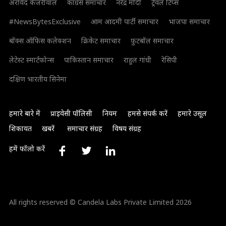
अरविंद केजरीवाल
कांग्रेस समाचार
नरेंद्र मोदी
ट्रैवल टिप्स
#NewsBytesExclusive
आम आदमी पार्टी समाचार
भाजपा समाचार
बॉक्स ऑफिस कलेक्शन
क्रिकेट समाचार
फुटबॉल समाचार
लेटेस्ट स्मार्टफोन्स
पाकिस्तान समाचार
राहुल गांधी
रेसिपी
दक्षिण भारतीय सिनेमा
हमारे बारे में
प्राइवेसी पॉलिसी
नियम
हमसे संपर्क करें
हमारे उसूल
शिकायत
खबरें
समाचार संग्रह
विषय संग्रह
हमें फॉलो करें
All rights reserved © Candela Labs Private Limited 2026