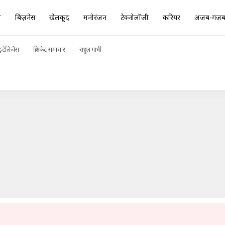
ा
बिज़नेस
खेलकूद
मनोरंजन
टेक्नोलॉजी
करियर
अजब-गज
ं जवाब
ADVERTISEMENT
ंटेलिजेंस
क्रिकेट समाचार
राहुल गांधी