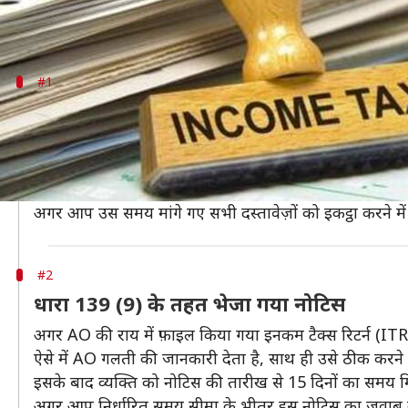
आपको बता दें कि ज़्यादातर नोटिस केवल करदाता से स्पष्टीकर
#1
धारा 131 (1A) के तहत भेजा गया नोटिस
आपको यह नोटिस उस समय भेजा जाता है, जब आप मूल्यांकन अध
करने वाला है।
इसके लिए आप
www.incometaxindiaefilling.gov.in
व
अगर आप उस समय मांगे गए सभी दस्तावेज़ों को इकट्ठा करने 
#2
धारा 139 (9) के तहत भेजा गया नोटिस
अगर AO की राय में फ़ाइल किया गया इनकम टैक्स रिटर्न (ITR) 
ऐसे में AO गलती की जानकारी देता है, साथ ही उसे ठीक करन
इसके बाद व्यक्ति को नोटिस की तारीख से 15 दिनों का समय म
अगर आप निर्धारित समय सीमा के भीतर इस नोटिस का जवाब नहीं 