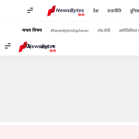
देश
राजनीति
दुनिय
होम
/
खबरें
/
बिज़नेस की खबरें
/
आयकर विभाग से नोटिस मिला है तो ऐसे दे
चर्चित विषय
#NewsBytesExplainer
नरेंद्र मोदी
आर्टिफिशियल इ
Hindi