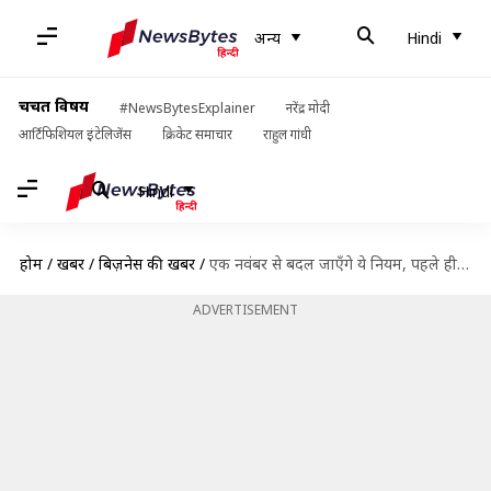
अन्य
Hindi
चर्चित विषय
#NewsBytesExplainer
नरेंद्र मोदी
आर्टिफिशियल इंटेलिजेंस
क्रिकेट समाचार
राहुल गांधी
Hindi
होम
/
खबरें
/
बिज़नेस की खबरें
/
एक नवंबर से बदल जाएँगे ये नियम, पहले ही जान लें नहीं तो होगा नुकसान
ADVERTISEMENT