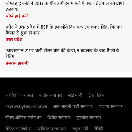
बॉम्बे हाई कोर्ट ने 2013 के यौन उत्पीड़न मामले में तरुण तेजपाल को दोषी
ठहराया
बॉम्बे हाई कोर्ट
कौन थे उत्तर प्रदेश में BSP के इकलौते विधायक उमाशंकर सिंह, जिनका
कैंसर से हुआ निधन?
उत्तर प्रदेश
'आवारापन 2' पर चली सेंसर बोर्ड की कैंची, 9 बदलाव के बाद मिली ये
रेटिंग
इमरान हाशमी
अरविंद केजरीवाल
कांग्रेस समाचार
नरेंद्र मोदी
ट्रैवल टिप्स
#NewsBytesExclusive
आम आदमी पार्टी समाचार
भाजपा समाचार
बॉक्स ऑफिस कलेक्शन
क्रिकेट समाचार
फुटबॉल समाचार
लेटेस्ट स्मार्टफोन्स
पाकिस्तान समाचार
राहुल गांधी
रेसिपी