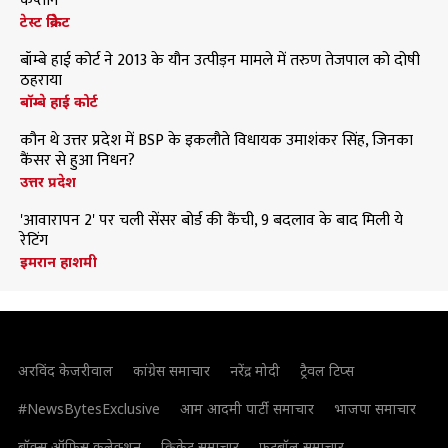
कप्तान
टेस्ट क्रिकेट
बॉम्बे हाई कोर्ट ने 2013 के यौन उत्पीड़न मामले में तरुण तेजपाल को दोषी
ठहराया
बॉम्बे हाई कोर्ट
कौन थे उत्तर प्रदेश में BSP के इकलौते विधायक उमाशंकर सिंह, जिनका
कैंसर से हुआ निधन?
उत्तर प्रदेश
'आवारापन 2' पर चली सेंसर बोर्ड की कैंची, 9 बदलाव के बाद मिली ये
रेटिंग
इमरान हाशमी
अरविंद केजरीवाल
कांग्रेस समाचार
नरेंद्र मोदी
ट्रैवल टिप्स
#NewsBytesExclusive
आम आदमी पार्टी समाचार
भाजपा समाचार
बॉक्स ऑफिस कलेक्शन
क्रिकेट समाचार
फुटबॉल समाचार