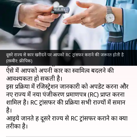
ट्रांसफर? आसान तरीके से समझिये
लेखन
Jun 09, 2024
05:05 pm
दिनेश चंद शर्मा
क्या है खबर?
सस्ती और मनचाहा विकल्प मिलने के कारण लोग
यूज्ड
कार
खरीदना पसंद करते हैं। कई बार आपकी जरूरत
दूसरे राज्य से कार खरीदने पर आपको RC ट्रांसफर कराने की जरूरत होती है
(तस्वीर: फ्रीपिक)
दूसरे राज्य में जाकर पूरी होती है।
ऐसे में आपको अपनी कार का स्वामित्व बदलने की
आवश्यकता हो सकती है।
इस प्रक्रिया में रजिस्ट्रेशन जानकारी को अपडेट करना और
नए राज्य में नया पंजीकरण प्रमाणपत्र (RC) प्राप्त करना
शामिल है। RC ट्रांसफर की प्रक्रिया सभी राज्यों में समान
है।
आइये जानते हैं दूसरे राज्य से RC ट्रांसफर कराने का क्या