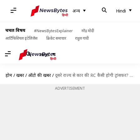
अन्य
Hindi
चर्चित विषय
#NewsBytesExplainer
नरेंद्र मोदी
आर्टिफिशियल इंटेलिजेंस
क्रिकेट समाचार
राहुल गांधी
Hindi
होम
/
खबरें
/
ऑटो की खबरें
/
दूसरे राज्य से कार की RC कैसी होगी ट्रांसफर? आसान तरीके से समझिये
ADVERTISEMENT