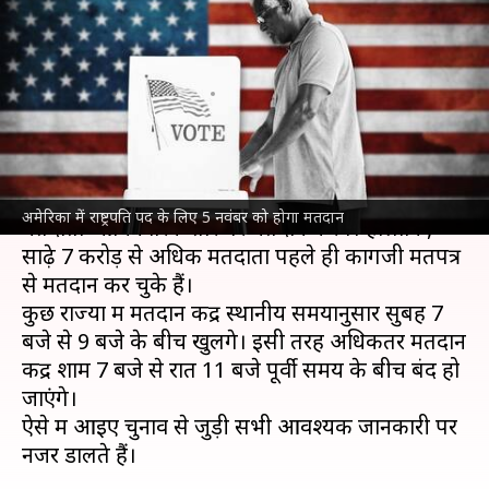
नवंबर को होगा मतदान, जानिए
चुनाव से जुड़ी हर जरूरी जानकारी
लेखन
Nov 04, 2024
12:59 pm
भारत शर्मा
क्या है खबर?
अमेरिका
में
राष्ट्रपति चुनाव
के लिए मंगलवार (5 नवंबर) को
अमेरिका में राष्ट्रपति पद के लिए 5 नवंबर को होगा मतदान
मतदाता आधिकारिक तौर पर मतदान करेंगे। हालांकि,
साढ़े 7 करोड़ से अधिक मतदाता पहले ही कागजी मतपत्र
से मतदान कर चुके हैं।
कुछ राज्यों में मतदान केंद्र स्थानीय समयानुसार सुबह 7
बजे से 9 बजे के बीच खुलेंगे। इसी तरह अधिकतर मतदान
केंद्र शाम 7 बजे से रात 11 बजे पूर्वी समय के बीच बंद हो
जाएंगे।
ऐसे में आइए चुनाव से जुड़ी सभी आवश्यक जानकारी पर