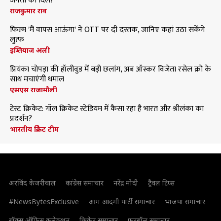
जनता का दिल?
राजकुमार राव
फिल्म 'मैं वापस आऊंगा' ने OTT पर दी दस्तक, जानिए कहां उठा सकेंगे
लुत्फ
इम्तियाज अली
प्रियंका चोपड़ा की हॉलीवुड में बड़ी छलांग, अब ऑस्कर विजेता रसेल क्रो के
साथ मचाएंगी धमाल
एसएस राजामौली
टेस्ट क्रिकेट: गॉल क्रिकेट स्टेडियम में कैसा रहा है भारत और श्रीलंका का
प्रदर्शन?
भारतीय क्रिकेट टीम
अरविंद केजरीवाल
कांग्रेस समाचार
नरेंद्र मोदी
ट्रैवल टिप्स
#NewsBytesExclusive
आम आदमी पार्टी समाचार
भाजपा समाचार
बॉक्स ऑफिस कलेक्शन
क्रिकेट समाचार
फुटबॉल समाचार