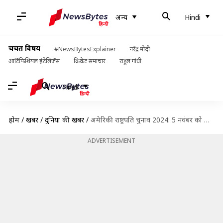
अन्य
Hindi
चर्चित विषय
#NewsBytesExplainer
नरेंद्र मोदी
आर्टिफिशियल इंटेलिजेंस
क्रिकेट समाचार
राहुल गांधी
Hindi
होम
/
खबरें
/
दुनिया की खबरें
/
अमेरिकी राष्ट्रपति चुनाव 2024: 5 नवंबर को होगा मतदान, जानिए चुनाव से जुड़ी हर जरूरी जानकारी
ADVERTISEMENT