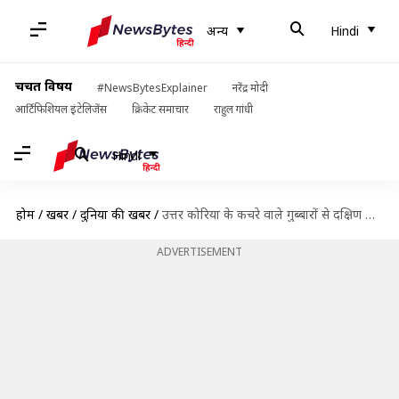
अन्य
Hindi
चर्चित विषय
#NewsBytesExplainer
नरेंद्र मोदी
आर्टिफिशियल इंटेलिजेंस
क्रिकेट समाचार
राहुल गांधी
Hindi
होम
/
खबरें
/
दुनिया की खबरें
/
उत्तर कोरिया के कचरे वाले गुब्बारों से दक्षिण कोरिया परेशान, सियोल में हवाई अड्डा बंद
ADVERTISEMENT