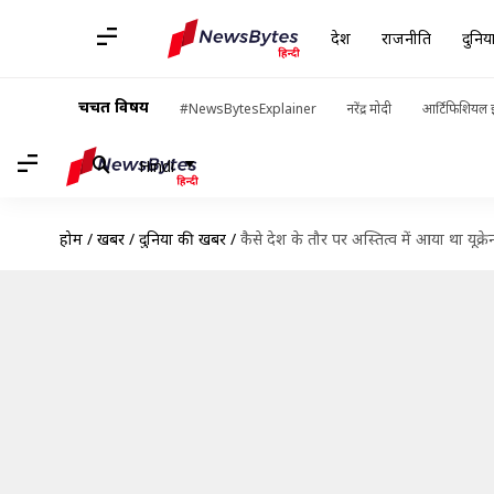
देश
राजनीति
दुनिय
चर्चित विषय
#NewsBytesExplainer
नरेंद्र मोदी
आर्टिफिशियल इ
Hindi
होम
/
खबरें
/
दुनिया की खबरें
/
कैसे देश के तौर पर अस्तित्व में आया था यूक्