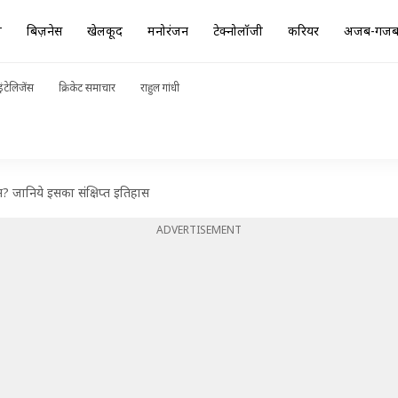
ा
बिज़नेस
खेलकूद
मनोरंजन
टेक्नोलॉजी
करियर
अजब-गज
ंटेलिजेंस
क्रिकेट समाचार
राहुल गांधी
रेन? जानिये इसका संक्षिप्त इतिहास
ADVERTISEMENT