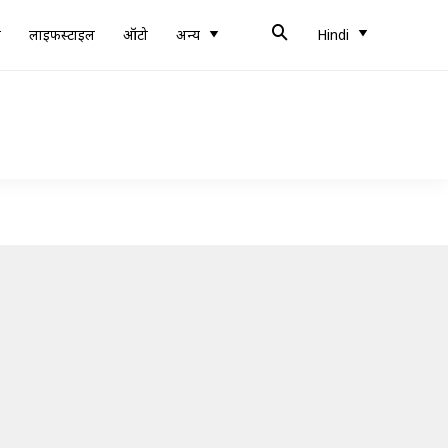
ब
लाइफस्टाइल
ऑटो
अन्य
Hindi