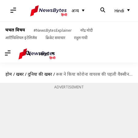
अन्य
Hindi
चर्चित विषय
#NewsBytesExplainer
नरेंद्र मोदी
आर्टिफिशियल इंटेलिजेंस
क्रिकेट समाचार
राहुल गांधी
Hindi
होम
/
खबरें
/
दुनिया की खबरें
/
रूस ने किया कोरोना वायरस की पहली वैक्सीन 'स्पूतनिक वी' के पहले बैच का उत्पादन- रिपोर्ट
ADVERTISEMENT