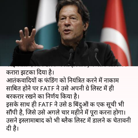
करारा झटका, FATF के ग्रे लिस्ट में
रहेगा बरकरार
लेखन
Feb 21, 2020
03:56 pm
भारत शर्मा
क्या है खबर?
वैश्विक आतंकी वित्तपोषण पर नजर रखने वाले निकाय
फाइनैंशल ऐक्शन टास्क फोर्स (FATF) ने पाकिस्तान को
करारा झटका दिया है।
आतंकवादियों की फंडिंग को नियंत्रित करने में नाकाम
साबित होने पर FATF ने उसे अपनी ग्रे लिस्ट में ही
बरकरार रखने का निर्णय किया है।
इसके साथ ही FATF ने उसे 8 बिंदुओं की एक सूची भी
सौंपी है, जिसे उसे अगले चार महीने में पूरा करना होगा।
उसने इस्लामाबाद को भी ब्लैक लिस्ट में डालने की चेतावनी