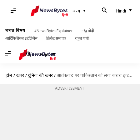
अन्य
Hindi
चर्चित विषय
#NewsBytesExplainer
नरेंद्र मोदी
आर्टिफिशियल इंटेलिजेंस
क्रिकेट समाचार
राहुल गांधी
Hindi
होम
/
खबरें
/
दुनिया की खबरें
/
आतंकवाद पर पाकिस्तान को लगा करारा झटका, FATF के ग्रे लिस्ट में रहेगा बरकरार
ADVERTISEMENT