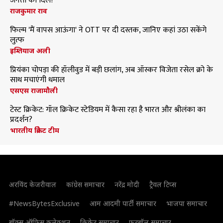
जनता का दिल?
राजकुमार राव
फिल्म 'मैं वापस आऊंगा' ने OTT पर दी दस्तक, जानिए कहां उठा सकेंगे
लुत्फ
इम्तियाज अली
प्रियंका चोपड़ा की हॉलीवुड में बड़ी छलांग, अब ऑस्कर विजेता रसेल क्रो के
साथ मचाएंगी धमाल
एसएस राजामौली
टेस्ट क्रिकेट: गॉल क्रिकेट स्टेडियम में कैसा रहा है भारत और श्रीलंका का
प्रदर्शन?
भारतीय क्रिकेट टीम
अरविंद केजरीवाल
कांग्रेस समाचार
नरेंद्र मोदी
ट्रैवल टिप्स
#NewsBytesExclusive
आम आदमी पार्टी समाचार
भाजपा समाचार
बॉक्स ऑफिस कलेक्शन
क्रिकेट समाचार
फुटबॉल समाचार